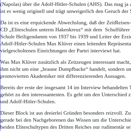
Aktuelle Ausgabe
(Napolas) über die Adolf-Hitler-Schulen (AHS). Das mag ja 
Abonnenten-Login
ist es wenig originell und trägt unweigerlich den Geruch der 
Abonnent werden
Abo Prämien
Da ist es eine erquickende Abwechslung, daß der ZeitReisen-
Archiv
CD „Eliteschulen unterm Hakenkreuz“ mit dem Schulführer d
Mediadaten
Schule Heiligendamm von 1937 bis 1939 und Leiter der Erz
Adolf-Hitler-Schulen Max Klüver einen leitenden Repräsenta
Kontakt
Impressum
vielgescholtenen Einrichtungen der Partei interviewt hat.
Datenschutz
Was Max Klüver zusätzlich als Zeitzeugen interessant macht, i
ihm nicht um eine „braune Dumpfbacke“ handelt, sondern u
promovierten Akademiker mit differenzierenden Aussagen.
Bereits der erste der insgesamt 14 im Interview behandelte
gehört zu den interessantesten. Es geht um den Unterschied
und Adolf-Hitler-Schulen.
Dieser Block ist aus dreierlei Gründen besonders reizvoll. Z
gerade bei den Nachgeborenen das Wissen um die Unterschie
beiden Eliteschultypen des Dritten Reiches nur rudimentär se