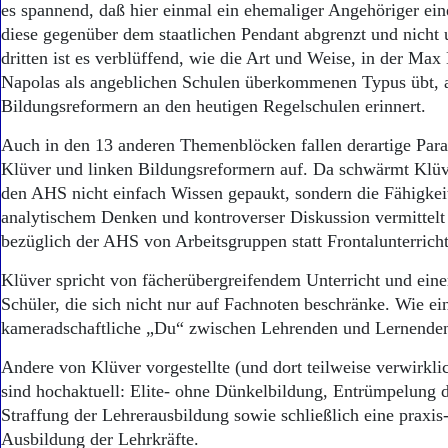
es spannend, daß hier einmal ein ehemaliger Angehöriger eine
diese gegenüber dem staatlichen Pendant abgrenzt und nich
dritten ist es verblüffend, wie die Art und Weise, in der Max
Napolas als angeblichen Schulen überkommenen Typus übt, a
Bildungsreformern an den heutigen Regelschulen erinnert.
Auch in den 13 anderen Themenblöcken fallen derartige Para
Klüver und linken Bildungsreformern auf. Da schwärmt Klüv
den AHS nicht einfach Wissen gepaukt, sondern die Fähigkei
analytischem Denken und kontroverser Diskussion vermittelt 
bezüglich der AHS von Arbeitsgruppen statt Frontalunterrich
Klüver spricht von fächerübergreifendem Unterricht und eine
Schüler, die sich nicht nur auf Fachnoten beschränke. Wie ein
kameradschaftliche „Du“ zwischen Lehrenden und Lernende
Andere von Klüver vorgestellte (und dort teilweise verwirkli
sind hochaktuell: Elite- ohne Dünkelbildung, Entrümpelung 
Straffung der Lehrerausbildung sowie schließlich eine praxis
Ausbildung der Lehrkräfte.