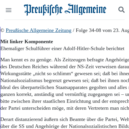
Politik
©
Preußische Allgemeine Zeitung
Suchen und finden
/ Folge 34-08 vom 23. Au
Kultur
Mit linker Komponente
Wirtschaft
Ehemaliger Schulführer einer Adolf-Hitler-Schule berichtet
Panorama
Gesellschaft
Man kennt es zu genüge. Als Zeitzeugen befragte Angehörig
Leben
des Deutschen Reiches während der NS-Zeit verweisen darauf
Geschichte
Wirkungsstätte „nicht so schlimm“ gewesen sei; daß bei ihne
Ostpreußen
Nationalsozialismus begrenzt gewesen sei; daß bei ihnen noch
Pommern
Berlin-Brandenburg
Ideal des überparteilichen Staatsapparates gegolten und alle
Schlesien
ganzen korrekt, anständig und vernünftig zugegangen sei – 
Danzig und Westpreußen
bitte zwischen ihrer staatlichen Einrichtung und der entspre
Bücher
der Partei unterscheiden möge, mit deren Vertretern man nic
Start
Derart distanzierend äußern sich Beamte über die Partei, We
Wer wir sind
über die SS und Angehörige der Nationalsozialistischen Bild