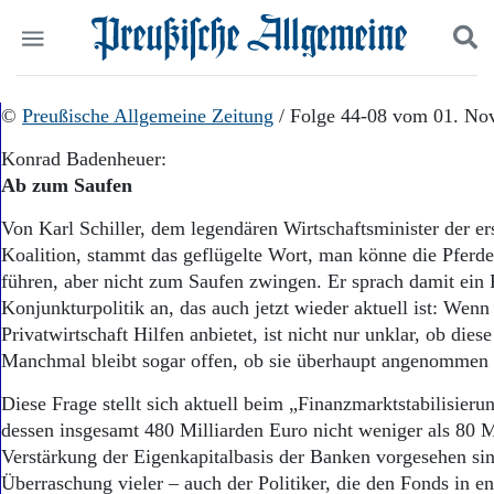
Politik
©
Preußische Allgemeine Zeitung
Suchen und finden
/ Folge 44-08 vom 01. No
Kultur
Konrad Badenheuer:
Wirtschaft
Ab zum Saufen
Panorama
Gesellschaft
Von Karl Schiller, dem legendären Wirtschaftsminister der e
Leben
Koalition, stammt das geflügelte Wort, man könne die Pferd
Geschichte
führen, aber nicht zum Saufen zwingen. Er sprach damit ein
Ostpreußen
Konjunkturpolitik an, das auch jetzt wieder aktuell ist: Wenn 
Pommern
Berlin-Brandenburg
Privatwirtschaft Hilfen anbietet, ist nicht nur unklar, ob diese
Schlesien
Manchmal bleibt sogar offen, ob sie überhaupt angenommen
Danzig und Westpreußen
Diese Frage stellt sich aktuell beim „Finanzmarktstabilisieru
Bücher
dessen insgesamt 480 Milliarden Euro nicht weniger als 80 Mi
Start
Verstärkung der Eigenkapitalbasis der Banken vorgesehen si
Wer wir sind
Überraschung vieler – auch der Politiker, die den Fonds in 