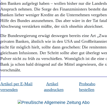
Aktuelle Ausgabe
den Banken aufgelegt haben – wollen bisher nur die Landesba
Abonnenten-Login
Anspruch nehmen. Die Sorge des Finanzministers besteht dari
Abonnent werden
Banken lieber weniger Kredite an die Unternehmen vergeben 
Abo Prämien
Hilfe des Bundes anzunehmen. Das aber wäre in der Tat fatal
Archiv
Abschwung verstärken müßte, der sich ohnehin abzeichnet.
Mediadaten
Die Bundesregierung erwägt deswegen bereits eine Art „Zwa
Kontakt
Impressum
privaten Banken, ähnlich wie in den USA und Großbritannien
Datenschutz
nicht für möglich hielt, sollte dann geschehen: Die renitent
gleichsam Infusionen. Der Schritt sollte aber gut überlegt w
Pulver nicht zu früh zu verschießen. Womöglich ist die eine 
Bank ja schon bald dringend auf die Mittel angewiesen, die s
verschmäht.
Artikel per E-Mail
Artikel
Probeabo
versenden
ausdrucken
bestellen