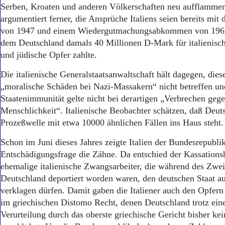
Serben, Kroaten und anderen Völkerschaften neu aufflamme
argumentiert ferner, die Ansprüche Italiens seien bereits mit
von 1947 und einem Wiedergutmachungsabkommen von 1961 
dem Deutschland damals 40 Millionen D-Mark für italienisc
und jüdische Opfer zahlte.
Die italienische Generalstaatsanwaltschaft hält dagegen, die
„moralische Schäden bei Nazi-Massakern“ nicht betreffen und
Staatenimmunität gelte nicht bei derartigen „Verbrechen gege
Menschlichkeit“. Italienische Beobachter schätzen, daß Deut
Prozeßwelle mit etwa 10000 ähnlichen Fällen ins Haus steht.
Schon im Juni dieses Jahres zeigte Italien der Bundesrepublik
Entschädigungsfrage die Zähne. Da entschied der Kassations
ehemalige italienische Zwangsarbeiter, die während des Zwe
Deutschland deportiert worden waren, den deutschen Staat a
verklagen dürfen. Damit gaben die Italiener auch den Opfer
im griechischen Distomo Recht, denen Deutschland trotz eine
Verurteilung durch das oberste griechische Gericht bisher ke