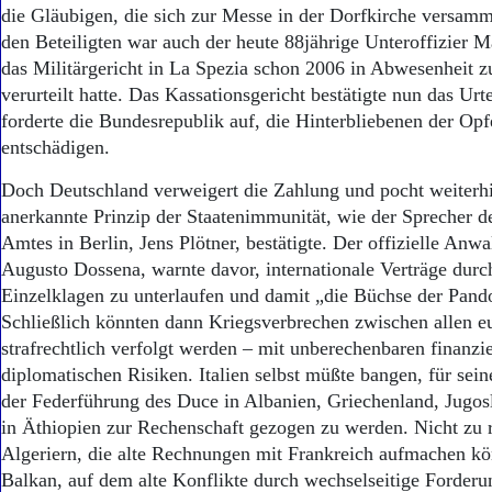
Aktuelle Ausgabe
die Gläubigen, die sich zur Messe in der Dorfkirche versamm
Abonnenten-Login
den Beteiligten war auch der heute 88jährige Unteroffizier 
Abonnent werden
das Militärgericht in La Spezia schon 2006 in Abwesenheit z
Abo Prämien
verurteilt hatte. Das Kassationsgericht bestätigte nun das Ur
Archiv
forderte die Bundesrepublik auf, die Hinterbliebenen der Opfe
Mediadaten
entschädigen.
Kontakt
Impressum
Doch Deutschland verweigert die Zahlung und pocht weiterhi
Datenschutz
anerkannte Prinzip der Staatenimmunität, wie der Sprecher 
Amtes in Berlin, Jens Plötner, bestätigte. Der offizielle Anw
Augusto Dossena, warnte davor, internationale Verträge durc
Einzelklagen zu unterlaufen und damit „die Büchse der Pando
Schließlich könnten dann Kriegsverbrechen zwischen allen e
strafrechtlich verfolgt werden – mit unberechenbaren finanzi
diplomatischen Risiken. Italien selbst müßte bangen, für sein
der Federführung des Duce in Albanien, Griechenland, Jugo
in Äthiopien zur Rechenschaft gezogen zu werden. Nicht zu 
Algeriern, die alte Rechnungen mit Frankreich aufmachen k
Balkan, auf dem alte Konflikte durch wechselseitige Forder