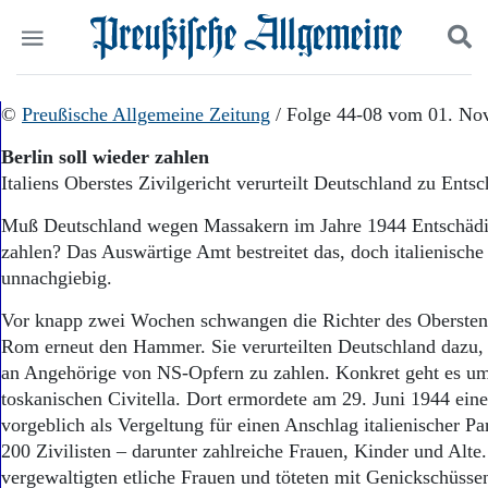
Politik
©
Preußische Allgemeine Zeitung
Suchen und finden
/ Folge 44-08 vom 01. No
Kultur
Berlin soll wieder zahlen
Wirtschaft
Italiens Oberstes Zivilgericht verurteilt Deutschland zu Ent
Panorama
Gesellschaft
Muß Deutschland wegen Massakern im Jahre 1944 Entschädig
Leben
zahlen? Das Auswärtige Amt bestreitet das, doch italienische
Geschichte
unnachgiebig.
Ostpreußen
Pommern
Vor knapp zwei Wochen schwangen die Richter des Obersten 
Berlin-Brandenburg
Rom erneut den Hammer. Sie verurteilten Deutschland dazu,
Schlesien
an Angehörige von NS-Opfern zu zahlen. Konkret geht es u
Danzig und Westpreußen
toskanischen Civitella. Dort ermordete am 29. Juni 1944 eine
Bücher
vorgeblich als Vergeltung für einen Anschlag italienischer Par
Start
200 Zivilisten – darunter zahlreiche Frauen, Kinder und Alte
Wer wir sind
vergewaltigten etliche Frauen und töteten mit Genickschüsse