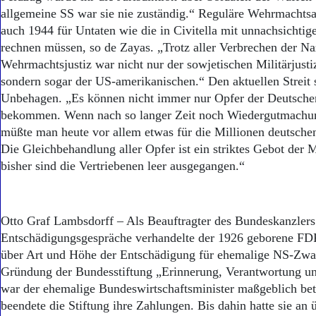
allgemeine SS war sie nie zuständig.“ Reguläre Wehrmachtsa
auch 1944 für Untaten wie die in Civitella mit unnachsichtig
rechnen müssen, so de Zayas. „Trotz aller Verbrechen der Na
Wehrmachtsjustiz war nicht nur der sowjetischen Militärjusti
sondern sogar der US-amerikanischen.“ Den aktuellen Streit 
Unbehagen. „Es können nicht immer nur Opfer der Deutsche
bekommen. Wenn nach so langer Zeit noch Wiedergutmachun
müßte man heute vor allem etwas für die Millionen deutschen
Die Gleichbehandlung aller Opfer ist ein striktes Gebot der 
bisher sind die Vertriebenen leer ausgegangen.“
Otto Graf Lambsdorff – Als Beauftragter des Bundeskanzlers 
Entschädigungsgespräche verhandelte der 1926 geborene FDP
über Art und Höhe der Entschädigung für ehemalige NS-Zwan
Gründung der Bundesstiftung „Erinnerung, Verantwortung u
war der ehemalige Bundeswirtschaftsminister maßgeblich bete
beendete die Stiftung ihre Zahlungen. Bis dahin hatte sie an 