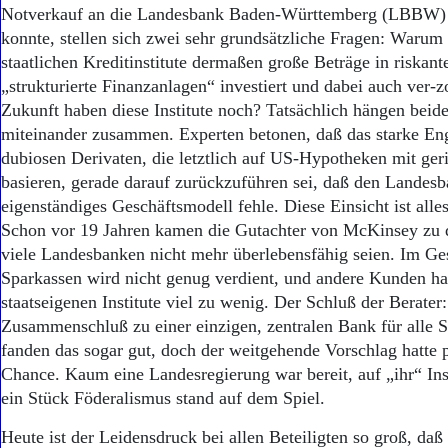
Aktuelle Ausgabe
Notverkauf an die Landesbank Baden-Württemberg (LBBW) 
Abonnenten-Login
konnte, stellen sich zwei sehr grundsätzliche Fragen: Warum
Abonnent werden
staatlichen Kreditinstitute dermaßen große Beträge in riskan
Abo Prämien
„strukturierte Finanzanlagen“ investiert und dabei auch ver
Archiv
Zukunft haben diese Institute noch? Tatsächlich hängen beid
Mediadaten
miteinander zusammen. Experten betonen, daß das starke En
Kontakt
dubiosen Derivaten, die letztlich auf US-Hypotheken mit ger
Impressum
basieren, gerade darauf zurückzuführen sei, daß den Landesb
Datenschutz
eigenständiges Geschäftsmodell fehle. Diese Einsicht ist alles
Schon vor 19 Jahren kamen die Gutachter von McKinsey zu 
viele Landesbanken nicht mehr überlebensfähig seien. Im Ge
Sparkassen wird nicht genug verdient, und andere Kunden ha
staatseigenen Institute viel zu wenig. Der Schluß der Berater
Zusammenschluß zu einer einzigen, zentralen Bank für alle 
fanden das sogar gut, doch der weitgehende Vorschlag hatte p
Chance. Kaum eine Landesregierung war bereit, auf „ihr“ Inst
ein Stück Föderalismus stand auf dem Spiel.
Heute ist der Leidensdruck bei allen Beteiligten so groß, da