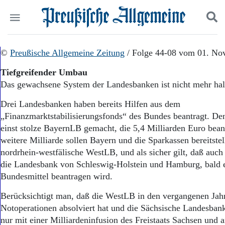
Politik
©
Preußische Allgemeine Zeitung
Suchen und finden
/ Folge 44-08 vom 01. No
Kultur
Tiefgreifender Umbau
Wirtschaft
Das gewachsene System der Landesbanken ist nicht mehr hal
Panorama
Gesellschaft
Drei Landesbanken haben bereits Hilfen aus dem
Leben
„Finanzmarktstabilisierungsfonds“ des Bundes beantragt. Den
Geschichte
einst stolze BayernLB gemacht, die 5,4 Milliarden Euro beant
Ostpreußen
weitere Milliarde sollen Bayern und die Sparkassen bereitstel
Pommern
Berlin-Brandenburg
nordrhein-westfälische WestLB, und als sicher gilt, daß au
Schlesien
die Landesbank von Schleswig-Holstein und Hamburg, bald e
Danzig und Westpreußen
Bundesmittel beantragen wird.
Bücher
Berücksichtigt man, daß die WestLB in den vergangenen Jahr
Start
Notoperationen absolviert hat und die Sächsische Landesba
Wer wir sind
nur mit einer Milliardeninfusion des Freistaats Sachsen und