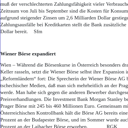
Aktuelle Ausgabe
muß der verschlechterten Zahlungsfähigkeit vieler Verbrauche
Abonnenten-Login
Zeitraum von Juli bis September sind die Kosten für Konsum
Abonnent werden
aufgrund steigender Zinsen um 2,6 Milliarden Dollar gestieg
Abo Prämien
Zahlungsausfälle bei Kreditkarten stellt die Bank zusätzliche
Archiv
Dollar bereit. Sfm
Mediadaten
Kontakt
Impressum
Wiener Börse expandiert
Datenschutz
Wien – Während die Börsenkurse in Österreich besonders dr
Keller rasseln, setzt die Wiener Börse selbst ihre Expansion 
„Reformländern“ fort: Die Sprecherin der Wiener Börse AG b
tschechischer Medien, daß man sich mehrheitlich an der Prag
werde. Man habe sich gegen die anderen Bewerber durchgeset
Preisverhandlungen. Die Investment Bank Morgan Stanley bez
Prager Börse mit 245 bis 460 Millionen Euro. Gemeinsam mi
Österreichischen Kontrollbank hält die Börse AG bereits ein
Prozent an der Budapester Börse, und im Sommer wurde auch
Prozent an der Laibacher Börse erworben. RGK