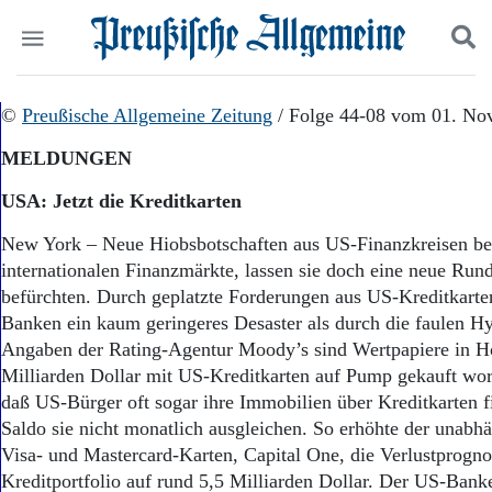
Politik
©
Preußische Allgemeine Zeitung
Suchen und finden
/ Folge 44-08 vom 01. No
Kultur
MELDUNGEN
Wirtschaft
Panorama
USA: Jetzt die Kreditkarten
Gesellschaft
Leben
New York – Neue Hiobsbotschaften aus US-Finanzkreisen be
Geschichte
internationalen Finanzmärkte, lassen sie doch eine neue Run
Ostpreußen
befürchten. Durch geplatzte Forderungen aus US-Kreditkarte
Pommern
Banken ein kaum geringeres Desaster als durch die faulen H
Berlin-Brandenburg
Angaben der Rating-Agentur Moody’s sind Wertpapiere in 
Schlesien
Milliarden Dollar mit US-Kreditkarten auf Pump gekauft w
Danzig und Westpreußen
daß US-Bürger oft sogar ihre Immobilien über Kreditkarten f
Bücher
Saldo sie nicht monatlich ausgleichen. So erhöhte der unab
Start
Visa- und Mastercard-Karten, Capital One, die Verlustprogno
Wer wir sind
Kreditportfolio auf rund 5,5 Milliarden Dollar. Der US-Bank