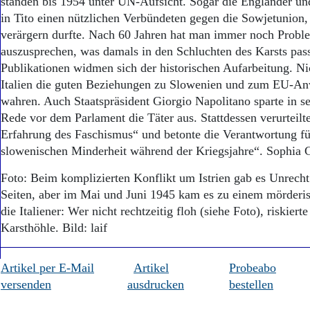
standen bis 1954 unter UN-Aufsicht. Sogar die Engländer u
in Tito einen nützlichen Verbündeten gegen die Sowjetunion,
verärgern durfte. Nach 60 Jahren hat man immer noch Probl
auszusprechen, was damals in den Schluchten des Karsts pass
Publikationen widmen sich der historischen Aufarbeitung. Nic
Italien die guten Beziehungen zu Slowenien und zum EU-An
wahren. Auch Staatspräsident Giorgio Napolitano sparte in se
Rede vor dem Parlament die Täter aus. Stattdessen verurteilte
Erfahrung des Faschismus“ und betonte die Verantwortung fü
slowenischen Minderheit während der Kriegsjahre“. Sophia 
Foto: Beim komplizierten Konflikt um Istrien gab es Unrecht
Seiten, aber im Mai und Juni 1945 kam es zu einem mörderi
die Italiener: Wer nicht rechtzeitig floh (siehe Foto), riskiert
Karsthöhle. Bild: laif
Artikel per E-Mail
Artikel
Probeabo
versenden
ausdrucken
bestellen