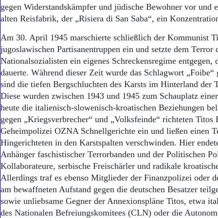
Aktuelle Ausgabe
gegen Widerstandskämpfer und jüdische Bewohner vor und err
Abonnenten-Login
alten Reisfabrik, der „Risiera di San Saba“, ein Konzentratio
Abonnent werden
Abo Prämien
Am 30. April 1945 marschierte schließlich der Kommunist Ti
Archiv
jugoslawischen Partisanentruppen ein und setzte dem Terror 
Mediadaten
Nationalsozialisten ein eigenes Schreckensregime entgegen, 
dauerte. Während dieser Zeit wurde das Schlagwort „Foibe“ g
Kontakt
Impressum
sind die tiefen Bergschluchten des Karsts im Hinterland der T
Datenschutz
Diese wurden zwischen 1943 und 1945 zum Schauplatz einer 
heute die italienisch-slowenisch-kroatischen Beziehungen be
gegen „Kriegsverbrecher“ und „Volksfeinde“ richteten Titos 
Geheimpolizei OZNA Schnellgerichte ein und ließen einen Te
Hingerichteten in den Karstspalten verschwinden. Hier endet
Anhänger faschistischer Terrorbanden und der Politischen Pol
Kollaborateure, serbische Freischärler und radikale kroatisch
Allerdings traf es ebenso Mitglieder der Finanzpolizei oder d
am bewaffneten Aufstand gegen die deutschen Besatzer teil
sowie unliebsame Gegner der Annexionspläne Titos, etwa ital
des Nationalen Befreiungskomitees (CLN) oder die Autonom