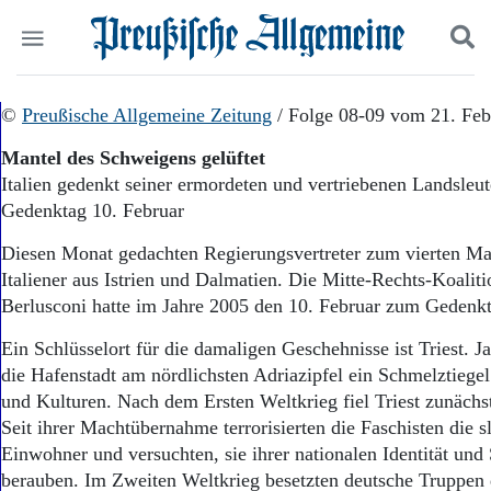
Politik
©
Preußische Allgemeine Zeitung
Suchen und finden
/ Folge 08-09 vom 21. Feb
Kultur
Mantel des Schweigens gelüftet
Wirtschaft
Italien gedenkt seiner ermordeten und vertriebenen Landsleute
Panorama
Gedenktag 10. Februar
Gesellschaft
Leben
Diesen Monat gedachten Regierungsvertreter zum vierten Ma
Geschichte
Italiener aus Istrien und Dalmatien. Die Mitte-Rechts-Koaliti
Ostpreußen
Berlusconi hatte im Jahre 2005 den 10. Februar zum Gedenkta
Pommern
Berlin-Brandenburg
Ein Schlüsselort für die damaligen Geschehnisse ist Triest. 
Schlesien
die Hafenstadt am nördlichsten Adriazipfel ein Schmelztiege
Danzig und Westpreußen
und Kulturen. Nach dem Ersten Weltkrieg fiel Triest zunächst 
Bücher
Seit ihrer Machtübernahme terrorisierten die Faschisten die 
Start
Einwohner und versuchten, sie ihrer nationalen Identität und
Wer wir sind
berauben. Im Zweiten Weltkrieg besetzten deutsche Truppen d