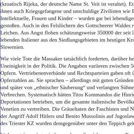
(kroatisch Rijeka, der deutsche Name St. Veit ist veraltet). E
ihnen auch Kriegsgefangene und unschuldige Zivilisten wie 
Intellektuelle, Frauen und Kinder – wurden gar bei lebendige
gestoßen. Auch in den Felslöchern des Gottscheerer Waldes 
Leichen. Aus Angst flohen schätzungsweise 350000 der seit l
lebenden Italiener aus den Siedlungsgebieten im heutigen Kr
Slowenien.
Wie viele Tote die Massaker tatsächlich forderten, darüber her
Uneinigkeit in der Politik. Die Angaben variieren zwischen
Opfern. Vertriebenenverbände und Rechtsparteien gaben oft 
Opferzahlen an. Sie sprachen – allerdings mit guten Gründe
und später von „ethnischer Säuberung“ und verlangten Sühne
Verbrechen. Systematisch hätten Titos Kommandos die Hinr
Deportationen betrieben, um die gesamte italienische Bevölk
Venetien zu vertreiben. Die Gräueltaten der Faschisten und Na
der Angriff Adolf Hitlers und Benito Mussolinis auf Jugosla
des Triester KZ wurden demgegenüber unter den Teppich gek