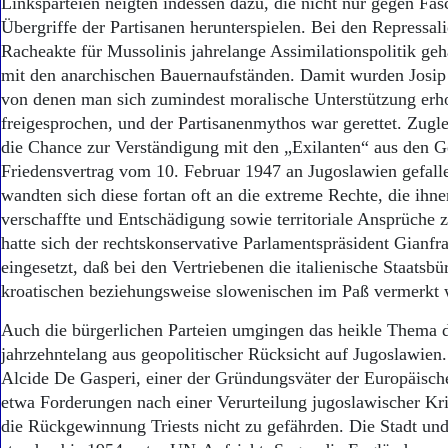
Linksparteien neigten indessen dazu, die nicht nur gegen Fas
Übergriffe der Partisanen herunterspielen. Bei den Repressal
Racheakte für Mussolinis jahrelange Assimilationspolitik geh
mit den anarchischen Bauernaufständen. Damit wurden Josip
von denen man sich zumindest moralische Unterstützung erho
freigesprochen, und der Partisanenmythos war gerettet. Zugle
die Chance zur Verständigung mit den „Exilanten“ aus den G
Friedensvertrag vom 10. Februar 1947 an Jugoslawien gefall
wandten sich diese fortan oft an die extreme Rechte, die ihne
verschaffte und Entschädigung sowie territoriale Ansprüche z
hatte sich der rechtskonservative Parlamentspräsident Gianfr
eingesetzt, daß bei den Vertriebenen die italienische Staatsbü
kroatischen beziehungsweise slowenischen im Paß vermerkt 
Auch die bürgerlichen Parteien umgingen das heikle Thema 
jahrzehntelang aus geopolitischer Rücksicht auf Jugoslawien
Alcide De Gasperi, einer der Gründungsväter der Europäisch
etwa Forderungen nach einer Verurteilung jugoslawischer Kr
die Rückgewinnung Triests nicht zu gefährden. Die Stadt u