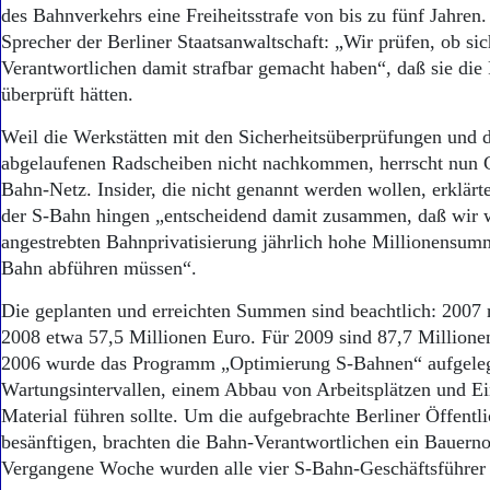
Aktuelle Ausgabe
des Bahnverkehrs eine Freiheitsstrafe von bis zu fünf Jahren.
Abonnenten-Login
Sprecher der Berliner Staatsanwaltschaft: „Wir prüfen, ob sic
Abonnent werden
Verantwortlichen damit strafbar gemacht haben“, daß sie die 
Abo Prämien
überprüft hätten.
Archiv
Mediadaten
Weil die Werkstätten mit den Sicherheitsüberprüfungen und 
abgelaufenen Radscheiben nicht nachkommen, herrscht nun C
Kontakt
Impressum
Bahn-Netz. Insider, die nicht genannt werden wollen, erklärt
Datenschutz
der S-Bahn hingen „entscheidend damit zusammen, daß wir 
angestrebten Bahnprivatisierung jährlich hohe Millionensum
Bahn abführen müssen“.
Die geplanten und erreichten Summen sind beachtlich: 2007 
2008 etwa 57,5 Millionen Euro. Für 2009 sind 87,7 Millione
2006 wurde das Programm „Optimierung S-Bahnen“ aufgelegt
Wartungsintervallen, einem Abbau von Arbeitsplätzen und E
Material führen sollte. Um die aufgebrachte Berliner Öffentli
besänftigen, brachten die Bahn-Verantwortlichen ein Bauerno
Vergangene Woche wurden alle vier S-Bahn-Geschäftsführer 