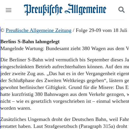
Politik
©
Preußische Allgemeine Zeitung
Suchen und finden
/ Folge 29-09 vom 18 Juli
Kultur
Berlins S-Bahn lahmgelegt
Wirtschaft
Mangelnde Wartung: Bundesamt zieht 380 Wagen aus dem V
Panorama
Gesellschaft
Die Berliner S-Bahn wird vermutlich bis September dieses Ja
Leben
eingeschränkten Betrieb aufrechterhalten können. Auf den mei
Geschichte
jeder zweite Zug aus. „Das hat es in der Vergangenheit eigent
Ostpreußen
der Schlußphase des Zweiten Weltkriegs gegeben“, lästern ge
Pommern
Berlin-Brandenburg
gewohnt berlinischer Giftigkeit. Grund für die Misere: Das
Schlesien
hatte kurzfristig 380 Bahnwagen aus dem Verkehr gezogen, 
Danzig und Westpreußen
nicht – wie es gesetzlich vorgeschrieben ist – einmal wöchent
Bücher
worden waren.
Start
Zusätzliches Ungemach droht der Deutschen Bahn, weil Fahr
Wer wir sind
erstattet haben. Laut Strafgesetzbuch (Paragraph 315a) droht