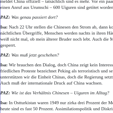
Aktuelle Ausgabe
meldet China offiziell – tatsächlich sind es mehr. Vor ein paa
Abonnenten-Login
einen Anruf aus Urumschi – 600 Uiguren sind getötet worden
Abonnent werden
PAZ:
Was genau passiert dort?
Abo Prämien
Archiv
Isa:
Nach 22 Uhr stellen die Chinesen den Strom ab, dann 
Mediadaten
nächtlichen Übergriffe, Menschen werden nachts in ihren Häu
Kontakt
weiß nicht mal, ob mein älterer Bruder noch lebt. Auch die 
Impressum
gesperrt.
Datenschutz
PAZ:
Was muß jetzt geschehen?
Isa:
Wir brauchen den Dialog, doch China zeigt kein Interess
friedlichen Proteste bezeichnet Peking als terroristisch und se
unterstützen wir die Einheit Chinas, doch die Regierung setzt
Auch muß der internationale Druck auf China wachsen.
PAZ:
Wie ist das Verhältnis Chinesen – Uiguren im Alltag?
Isa:
In Ostturkistan waren 1949 nur zirka drei Prozent der 
heute sind es fast 50 Prozent. Assimilationspolitik und Diskr