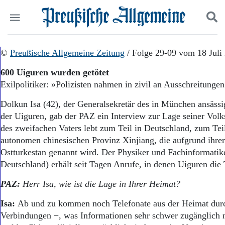
Politik
©
Preußische Allgemeine Zeitung
Suchen und finden
/ Folge 29-09 vom 18 Juli
Kultur
600 Uiguren wurden getötet
Wirtschaft
Exilpolitiker: »Polizisten nahmen in zivil an Ausschreitungen 
Panorama
Gesellschaft
Dolkun Isa (42), der Generalsekretär des in München ansäss
Leben
der Uiguren, gab der PAZ ein Interview zur Lage seiner Volk
Geschichte
des zweifachen Vaters lebt zum Teil in Deutschland, zum Teil 
Ostpreußen
autonomen chinesischen Provinz Xinjiang, die aufgrund ihre
Pommern
Berlin-Brandenburg
Ostturkestan genannt wird. Der Physiker und Fachinformatik
Schlesien
Deutschland) erhält seit Tagen Anrufe, in denen Uiguren die
Danzig und Westpreußen
PAZ:
Herr Isa, wie ist die Lage in Ihrer Heimat?
Bücher
Isa:
Ab und zu kommen noch Telefonate aus der Heimat durc
Start
Wer wir sind
Verbindungen −, was Informationen sehr schwer zugänglich 