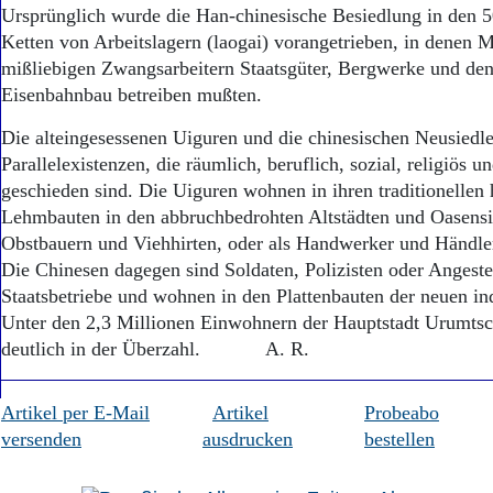
Aktuelle Ausgabe
Ursprünglich wurde die Han-chinesische Besiedlung in den 5
Abonnenten-Login
Ketten von Arbeitslagern (laogai) vorangetrieben, in denen M
Abonnent werden
mißliebigen Zwangsarbeitern Staatsgüter, Bergwerke und den
Abo Prämien
Eisenbahnbau betreiben mußten.
Archiv
Mediadaten
Die alteingesessenen Uiguren und die chinesischen Neusiedle
Parallelexistenzen, die räumlich, beruflich, sozial, religiös u
Kontakt
Impressum
geschieden sind. Die Uiguren wohnen in ihren traditionelle
Datenschutz
Lehmbauten in den abbruchbedrohten Altstädten und Oasensi
Obstbauern und Viehhirten, oder als Handwerker und Händle
Die Chinesen dagegen sind Soldaten, Polizisten oder Angestel
Staatsbetriebe und wohnen in den Plattenbauten der neuen ind
Unter den 2,3 Millionen Einwohnern der Hauptstadt Urumtschi
deutlich in der Überzahl. A. R.
Artikel per E-Mail
Artikel
Probeabo
versenden
ausdrucken
bestellen