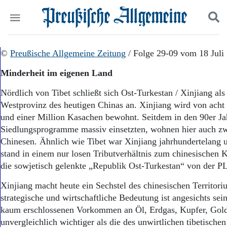
Politik
©
Preußische Allgemeine Zeitung
Suchen und finden
/ Folge 29-09 vom 18 Juli
Kultur
Minderheit im eigenen Land
Wirtschaft
Panorama
Nördlich von Tibet schließt sich Ost-Turkestan / Xinjiang als
Gesellschaft
Westprovinz des heutigen Chinas an. Xinjiang wird von acht
Leben
und einer Million Kasachen bewohnt. Seitdem in den 90er Ja
Geschichte
Siedlungsprogramme massiv einsetzten, wohnen hier auch zw
Ostpreußen
Chinesen. Ähnlich wie Tibet war Xinjiang jahrhundertelang 
Pommern
Berlin-Brandenburg
stand in einem nur losen Tributverhältnis zum chinesischen 
Schlesien
die sowjetisch gelenkte „Republik Ost-Turkestan“ von der PL
Danzig und Westpreußen
Xinjiang macht heute ein Sechstel des chinesischen Territori
Bücher
strategische und wirtschaftliche Bedeutung ist angesichts sein
Start
kaum erschlossenen Vorkommen an Öl, Erdgas, Kupfer, Gol
Wer wir sind
unvergleichlich wichtiger als die des unwirtlichen tibetische