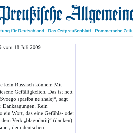
eußische Allgemeine Zeitung
itung für Deutschland · Das Ostpreußenblatt · Pommersche Zeit
Politik
9 vom 18 Juli 2009
Kultur
Wirtschaft
Panorama
Gesellschaft
Leben
ie kein Russisch können: Mit
Geschichte
esene Gefälligkeiten. Das ist nett
Ostpreußen
voego spasiba ne shalej“, sagt
Pommern
Berlin-Brandenburg
er Danksagungen. Rein
Schlesien
so ein Wort, das eine Gefühls- oder
Danzig und Westpreußen
 dem Verb „blagodaritj“ (danken)
Bücher
asmer, dem deutschen