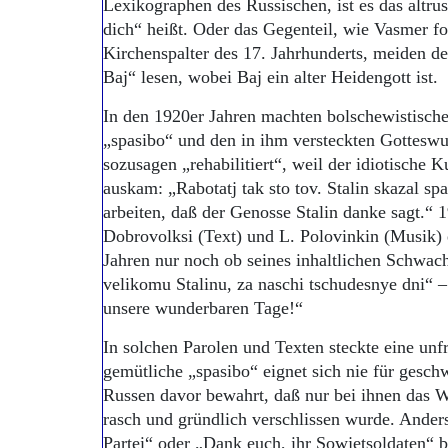
Lexikographen des Russischen, ist es das altrus
dich“ heißt. Oder das Gegenteil, wie Vasmer fo
Kirchenspalter des 17. Jahrhunderts, meiden de
Baj“ lesen, wobei Baj ein alter Heidengott ist.
In den 1920er Jahren machten bolschewistische 
„spasibo“ und den in ihm versteckten Gotteswu
sozusagen „rehabilitiert“, weil der idiotische K
auskam: „Rabotatj tak sto tov. Stalin skazal sp
arbeiten, daß der Genosse Stalin danke sagt.“ 
Dobrovolksi (Text) und L. Polovinkin (Musik) e
Jahren nur noch ob seines inhaltlichen Schwach
velikomu Stalinu, za naschi tschudesnye dni“ 
unsere wunderbaren Tage!“
In solchen Parolen und Texten steckte eine unf
gemütliche „spasibo“ eignet sich nie für gesc
Russen davor bewahrt, daß nur bei ihnen das W
rasch und gründlich verschlissen wurde. Ander
Partei“ oder „Dank euch, ihr Sowjetsoldaten“ 