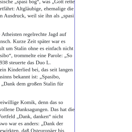
sische „spasi bog“, was „Gott rette
rtfährt: Altgläubige, ehemalige die
n Ausdruck, weil sie ihn als „spasi
Atheisten regelrechte Jagd auf
nsch. Kurze Zeit später war es
ult um Stalin ohne es einfach nicht
asibo“, trommelte eine Parole: „So
1938 steuerte das Duo L.
in Kinderlied bei, das seit langen
sinns bekannt ist: „Spasibo,
– „Dank dem großen Stalin für
reiwillige Komik, denn das so
hwollene Danksagungen. Das hat die
ortfeld „Dank, danken“ nicht
swo war es anders: „Dank der
bewirkten, daß Osteuropäer bis