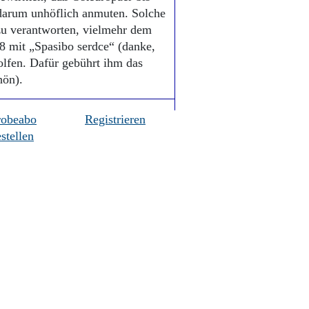
arum unhöflich anmuten. Solche
zu verantworten, vielmehr dem
 mit „Spasibo serdce“ (danke,
olfen. Dafür gebührt ihm das
chön).
robeabo
Registrieren
stellen