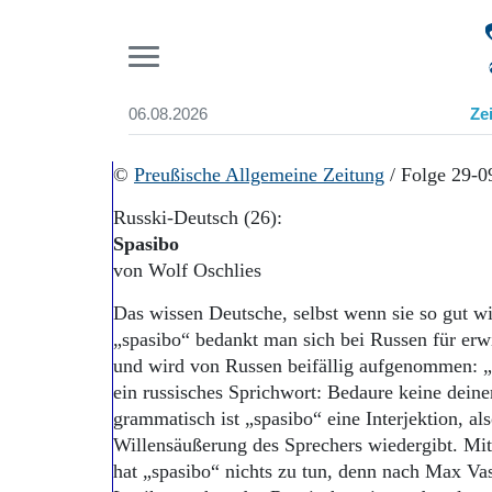
Pr
06.08.2026
Ze
Suchen und finden
Start
©
Preußische Allgemeine Zeitung
/ Folge 29-0
Wer wir sind
Russki-Deutsch (26):
Aktuelle Ausgabe
Spasibo
Abonnenten-Login
von Wolf Oschlies
Abonnent werden
Abo Prämien
Das wissen Deutsche, selbst wenn sie so gut w
Archiv
„spasibo“ bedankt man sich bei Russen für erwi
Mediadaten
und wird von Russen beifällig aufgenommen: „S
ein russisches Sprichwort: Bedaure keine dein
grammatisch ist „spasibo“ eine Interjektion, al
Willensäußerung des Sprechers wiedergibt. Mit
hat „spasibo“ nichts zu tun, denn nach Max V