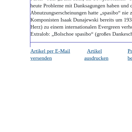
heute Probleme mit Danksagungen haben und d
Abnutzungserscheinungen hatte „spasibo“ nie 
Komponisten Isaak Dunajewski bereits um 1938
Herz) zu einem internationalen Evergreen verh
Extralob: „Bolschoe spasibo“ (großes Dankes
Artikel per E-Mail
Artikel
P
versenden
ausdrucken
be