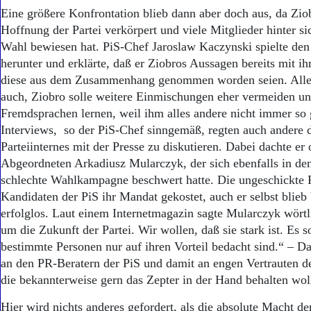
Eine größere Konfrontation blieb dann aber doch aus, da Ziob
Hoffnung der Partei verkörpert und viele Mitglieder hinter si
Wahl bewiesen hat. PiS-Chef Jaroslaw Kaczynski spielte den
herunter und erklärte, daß er Ziobros Aussagen bereits mit ih
diese aus dem Zusammenhang genommen worden seien. Aller
auch, Ziobro solle weitere Einmischungen eher vermeiden un
Fremdsprachen lernen, weil ihm alles andere nicht immer so 
Interviews, so der PiS-Chef sinngemäß, regten auch andere 
Parteiinternes mit der Presse zu diskutieren. Dabei dachte er
Abgeordneten Arkadiusz Mularczyk, der sich ebenfalls in de
schlechte Wahlkampagne beschwert hatte. Die ungeschickte P
Kandidaten der PiS ihr Mandat gekostet, auch er selbst blieb
erfolglos. Laut einem Internetmagazin sagte Mularczyk wörtl
um die Zukunft der Partei. Wir wollen, daß sie stark ist. Es s
bestimmte Personen nur auf ihren Vorteil bedacht sind.“ – Da
an den PR-Beratern der PiS und damit an engen Vertrauten d
die bekannterweise gern das Zepter in der Hand behalten wol
Hier wird nichts anderes gefordert, als die absolute Macht de