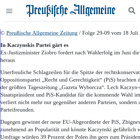
Politik
©
Preußische Allgemeine Zeitung
Suchen und finden
/ Folge 29-09 vom 18 Juli
Kultur
In Kaczynskis Partei gärt es
Wirtschaft
Ex-Justizminister Ziobro fordert nach Wahlerfolg im Juni di
Panorama
heraus
Gesellschaft
Leben
Unerfreuliche Schlagzeilen für die Spitze der rechtskonserva
Geschichte
Oppositionspartei „Recht und Gerechtigkeit“ (PiS) brachten
Ostpreußen
der größten Tageszeitung „Gazeta Wyborcza“. Lech Kaczyn-s
Pommern
Berlin-Brandenburg
Staatspräsident und PiS-Kandidat für die kommende Wahl im
Schlesien
verliert nicht mehr nur gegenüber anderen Parteien, sondern
Danzig und Westpreußen
Parteifreunden.
Bücher
Dagegen gewinnt der neue EU-Abgeordnete der PiS, Zbigne
Start
zunehmend an Popularität und könnte Kaczynski gefährlich 
Wer wir sind
Umfrage würden 39 Prozent der Polen ihn gern zum Präsiden