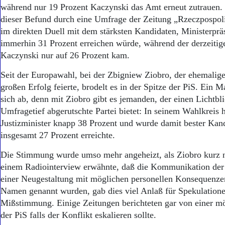
Aktuelle Ausgabe
während nur 19 Prozent Kaczynski das Amt erneut zutrauen.
Abonnenten-Login
dieser Befund durch eine Umfrage der Zeitung „Rzeczpospoli
Abonnent werden
im direkten Duell mit dem stärksten Kandidaten, Ministerprä
Abo Prämien
immerhin 31 Prozent erreichen würde, während der derzeitig
Archiv
Kaczynski nur auf 26 Prozent kam.
Mediadaten
Seit der Europawahl, bei der Zbigniew Ziobro, der ehemalige
Kontakt
Impressum
großen Erfolg feierte, brodelt es in der Spitze der PiS. Ein 
Datenschutz
sich ab, denn mit Ziobro gibt es jemanden, der einen Lichtbli
Umfragetief abgerutschte Partei bietet: In seinem Wahlkreis h
Justizminister knapp 38 Prozent und wurde damit bester Kand
insgesamt 27 Prozent erreichte.
Die Stimmung wurde umso mehr angeheizt, als Ziobro kurz 
einem Radiointerview erwähnte, daß die Kommunikation der
einer Neugestaltung mit möglichen personellen Konsequenze
Namen genannt wurden, gab dies viel Anlaß für Spekulation
Mißstimmung. Einige Zeitungen berichteten gar von einer m
der PiS falls der Konflikt eskalieren sollte.