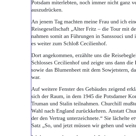
Potsdam miterlebten, noch immer nicht ganz v
auszudrücken.
An jenem Tag machten meine Frau und ich eine
Reisegesellschaft „Alter Fritz – die Tour mit 
nahmen somit an Führungen in Sanssouci und i
es weiter zum Schloß Cecilienhof.
Dort angekommen, erzählte uns die Reisebeglei
Schlosses Cecilienhof und zeigte uns dann die 
sowie das Blumenbeet mit dem Sowjetstern, das
war.
Auf weitere Fenster des Gebäudes zeigend erklä
sich der Raum, in dem 1945 die Potsdamer Konf
Truman und Stalin teilnahmen. Churchill mußte
Wahl nach England zurückkehren. Anstatt Chur
der den Vertrag unterzeichnete.“ Sie lächelte 
Satz „So, und jetzt müssen wir gehen und weit