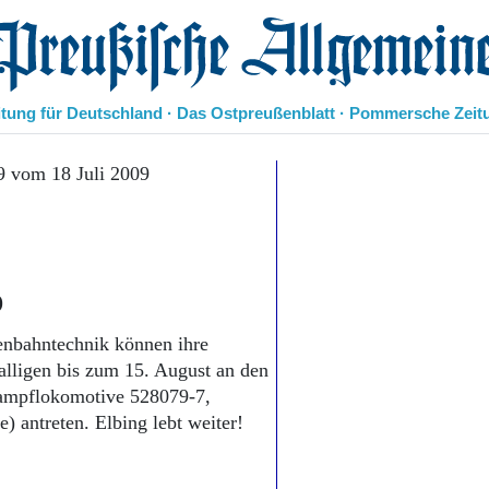
eußische Allgemeine Zeitung
itung für Deutschland · Das Ostpreußenblatt · Pommersche Zeit
Politik
9 vom 18 Juli 2009
Kultur
Wirtschaft
Panorama
Gesellschaft
Leben
)
Geschichte
Ostpreußen
enbahntechnik können ihre
Pommern
alligen bis zum 15. August an den
Berlin-Brandenburg
Dampflokomotive 528079-7,
Schlesien
 antreten. Elbing lebt weiter!
Danzig und Westpreußen
Bücher