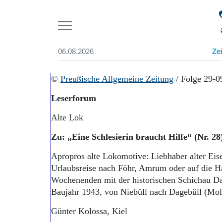
Pr
06.08.2026
Ze
Suchen und finden
Start
©
Preußische Allgemeine Zeitung
/ Folge 29-0
Wer wir sind
Leserforum
Aktuelle Ausgabe
Abonnenten-Login
Alte Lok
Abonnent werden
Abo Prämien
Zu: „Eine Schlesierin braucht Hilfe“ (Nr. 28
Archiv
Mediadaten
Apropros alte Lokomotive: Liebhaber alter Eis
Urlaubsreise nach Föhr, Amrum oder auf die H
Wochenenden mit der historischen Schichau 
Baujahr 1943, von Niebüll nach Dagebüll (Mole)
Günter Kolossa, Kiel