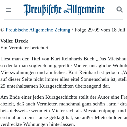
Politik
©
Preußische Allgemeine Zeitung
Suchen und finden
/ Folge 29-09 vom 18 Juli
Kultur
Voller Dreck
Wirtschaft
Ein Vermieter berichtet
Panorama
Gesellschaft
Liest man den Titel von Kurt Reinhards Buch „Das Mietshau
Leben
so denkt man sogleich an geprellte Mieter, unsägliche Wohn
Geschichte
Mietswohnungen und ähnliches. Kurt Reinhard ist jedoch „V
Ostpreußen
auf dieser Seite nicht immer alles eitel Sonnenschein ist, stel
Pommern
Berlin-Brandenburg
25 unterhaltsamen Kurzgeschichten überzeugend dar.
Schlesien
Am Ende einer jeden Kurzgeschichte stellt der Autor eine Fra
Danzig und Westpreußen
abzielt, daß auch Vermieter, manchmal ganz schön „arm“ dra
Bücher
beispielsweise wenn ein Mieter sich als Messie entpuppt un
Start
erstmal aus dem Hause geklagt hat, sie außer Mietschulden a
Wer wir sind
verdreckte Wohnungen hinterlassen.