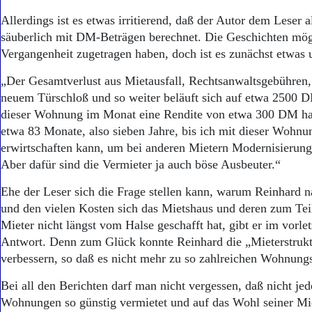
Aktuelle Ausgabe
Abonnenten-Login
Allerdings ist es etwas irritierend, daß der Autor dem Leser a
Abonnent werden
säuberlich mit DM-Beträgen berechnet. Die Geschichten mögen
Abo Prämien
Vergangenheit zugetragen haben, doch ist es zunächst etwas
Archiv
Mediadaten
„Der Gesamtverlust aus Mietausfall, Rechtsanwaltsgebühren,
neuem Türschloß und so weiter beläuft sich auf etwa 2500 
Kontakt
dieser Wohnung im Monat eine Rendite von etwa 300 DM hab
Impressum
etwa 83 Monate, also sieben Jahre, bis ich mit dieser Wohnu
Datenschutz
erwirtschaften kann, um bei anderen Mietern Modernisierun
Aber dafür sind die Vermieter ja auch böse Ausbeuter.“
Ehe der Leser sich die Frage stellen kann, warum Reinhard 
und den vielen Kosten sich das Mietshaus und deren zum Tei
Mieter nicht längst vom Halse geschafft hat, gibt er im vorlet
Antwort. Denn zum Glück konnte Reinhard die „Mieterstrukt
verbessern, so daß es nicht mehr zu so zahlreichen Wohnun
Bei all den Berichten darf man nicht vergessen, daß nicht jed
Wohnungen so günstig vermietet und auf das Wohl seiner Mie