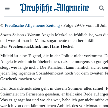
Politik
©
Preußische Allgemeine Zeitung
Suchen und finden
/ Folge 29-09 vom 18 Juli
Kultur
Sozen-Saison / Warum Angela Merkel so fröhlich ist, was d
Wirtschaft
und worauf man in Mainz sogar heute noch hereinfällt
Panorama
Der Wochenrückblick mit Hans Heckel
Gesellschaft
Leben
Mitleid ist eine Tugend, die in der Politik nicht vorkommt.
Geschichte
Angela Merkel nicht übelnehmen, daß sie morgens so gut gel
Ostpreußen
steigt wie lange nicht. Die Kanzlerin kann nämlich sicher sei
Pommern
Berlin-Brandenburg
jeden Tag irgendein Sozialdemokrat noch vor dem zweiten F
Schlesien
Geschenk machen wird.
Danzig und Westpreußen
Den Sozialdemokraten geht in diesem Sommer alles schief. I
Bücher
Steinmeier im Fernsehen gesehen, er hielt eine Rede auf ir
Start
Was er gesagt hat und wo das war, habe ich gar nicht mitbek
Wer wir sind
war ich von dem kümmerlichen Anblick des vor Monaten noc