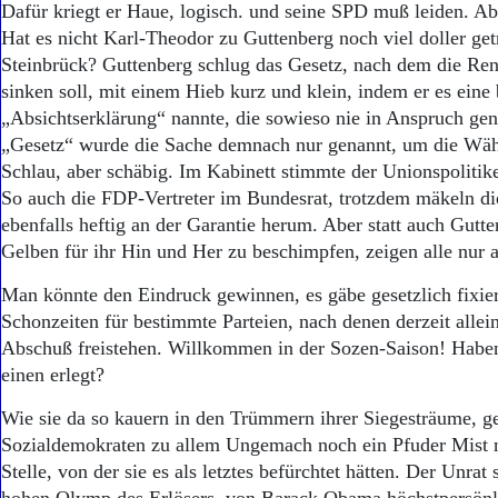
Dafür kriegt er Haue, logisch. und seine SPD muß leiden. Ab
Hat es nicht Karl-Theodor zu Guttenberg noch viel doller get
Steinbrück? Guttenberg schlug das Gesetz, nach dem die Rent
sinken soll, mit einem Hieb kurz und klein, indem er es eine
„Absichtserklärung“ nannte, die sowieso nie in Anspruch g
„Gesetz“ wurde die Sache demnach nur genannt, um die Wäh
Schlau, aber schäbig. Im Kabinett stimmte der Unionspolitik
So auch die FDP-Vertreter im Bundesrat, trotzdem mäkeln die
ebenfalls heftig an der Garantie herum. Aber statt auch Gutt
Gelben für ihr Hin und Her zu beschimpfen, zeigen alle nur 
Man könnte den Eindruck gewinnen, es gäbe gesetzlich fixie
Schonzeiten für bestimmte Parteien, nach denen derzeit allei
Abschuß freistehen. Willkommen in der Sozen-Saison! Habe
einen erlegt?
Wie sie da so kauern in den Trümmern ihrer Siegesträume, ge
Sozialdemokraten zu allem Ungemach noch ein Pfuder Mist n
Stelle, von der sie es als letztes befürchtet hätten. Der Unra