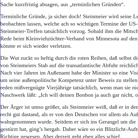
Sache kurzfristig absagen, aus „terminlichen Gründen“.
Terminliche Gründe, ja sicher doch! Steinmeier wird seine L
beobachten lassen, welche ach so wichtigen Termine der US
Steinmeier-Treffen tatsächlich vorzog. Sobald ihm die Mitsc
Rede beim Kleinviehzüchter-Verband von Minnesota auf den S
könnte er sich wieder verletzen.
Die Wut zuckt so heftig durch die roten Reihen, daß selbst di
von Steinmeiers Stab auf die transatlantische Abfuhr reichlic
Nach vier Jahren im Außenamt habe der Minister so eine Visit
um seine außenpolitische Kompetenz unter Beweis zu stellen. 
reden mißvergnügte Vierjährige tatsächlich, wenn man sie nic
Naschwerk läßt: „Ich will deinen Bonbon ja auch gar nicht, o
Der Ärger ist umso größer, als Steinmeier weiß, daß er in d
recht gut dastand, als er von den Deutschen vor allem als Au
wahrgenommen wurde. Seitdem er sich ins Gerangel um die 
gestürzt hat, ging’s bergab. Daher wäre so ein Blitzlicht-Auft
Richtige gewesen. Aber derzeit geht eben alles schief.