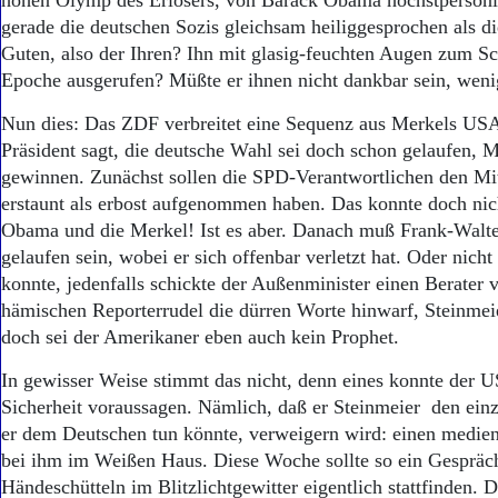
hohen Olymp des Erlösers, von Barack Obama höchstpersönli
gerade die deutschen Sozis gleichsam heiliggesprochen als di
Guten, also der Ihren? Ihn mit glasig-feuchten Augen zum Sc
Epoche ausgerufen? Müßte er ihnen nicht dankbar sein, weni
Nun dies: Das ZDF verbreitet eine Sequenz aus Merkels USA
Präsident sagt, die deutsche Wahl sei doch schon gelaufen, 
gewinnen. Zunächst sollen die SPD-Verantwortlichen den Mi
erstaunt als erbost aufgenommen haben. Das konnte doch nic
Oba­ma und die Merkel! Ist es aber. Danach muß Frank-Walt
gelaufen sein, wobei er sich offenbar verletzt hat. Oder nich
konnte, jedenfalls schickte der Außenminister einen Berater 
hämischen Reporterrudel die dürren Worte hinwarf, Steinme
doch sei der Amerikaner eben auch kein Prophet.
In gewisser Weise stimmt das nicht, denn eines konnte der U
Sicherheit voraussagen. Nämlich, daß er Steinmeier den einz
er dem Deutschen tun könnte, verweigern wird: einen medi
bei ihm im Weißen Haus. Diese Woche sollte so ein Gespräc
Händeschütteln im Blitzlichtgewitter eigentlich stattfinden.