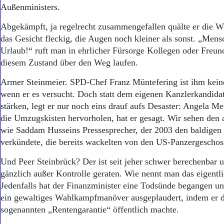
Aktuelle Ausgabe
Außenministers.
Abonnenten-Login
Abonnent werden
Abgekämpft, ja regelrecht zusammengefallen quälte er die Wo
Abo Prämien
das Gesicht fleckig, die Augen noch kleiner als sonst. „Men
Archiv
Urlaub!“ ruft man in ehrlicher Fürsorge Kollegen oder Freun
Mediadaten
diesem Zustand über den Weg laufen.
Kontakt
Armer Steinmeier. SPD-Chef Franz Müntefering ist ihm keine
Impressum
wenn er es versucht. Doch statt dem eigenen Kanzlerkandid
Datenschutz
stärken, legt er nur noch eins drauf aufs Desaster: Angela Me
die Umzugskisten hervorholen, hat er gesagt. Wir sehen de
wie Saddam Husseins Pressesprecher, der 2003 den baldigen
verkündete, die bereits wackelten von den US-Panzergeschos
Und Peer Steinbrück? Der ist seit jeher schwer berechenbar 
gänzlich außer Kontrolle geraten. Wie nennt man das eigentl
Jedenfalls hat der Finanzminister eine Todsünde begangen u
ein gewaltiges Wahlkampfmanöver ausgeplaudert, indem er d
sogenannten „Rentengarantie“ öffentlich machte.