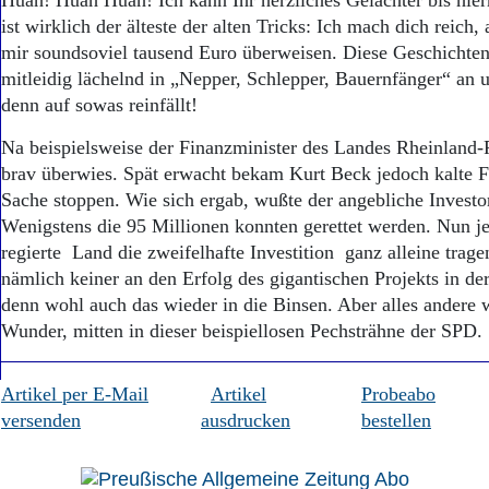
Huah! Huah Huah! Ich kann Ihr herzliches Gelächter bis hier
ist wirklich der älteste der alten Tricks: Ich mach dich reich
mir soundsoviel tausend Euro überweisen. Diese Geschichten
mitleidig lächelnd in „Nepper, Schlepper, Bauernfänger“ an 
denn auf sowas reinfällt!
Na beispielsweise der Finanzminister des Landes Rheinland-P
brav überwies. Spät erwacht bekam Kurt Beck jedoch kalte F
Sache stoppen. Wie sich ergab, wußte der angebliche Investor
Wenigstens die 95 Millionen konnten gerettet werden. Nun 
regierte Land die zweifelhafte Investition ganz alleine trage
nämlich keiner an den Erfolg des gigantischen Projekts in der
denn wohl auch das wieder in die Binsen. Aber alles andere 
Wunder, mitten in dieser beispiellosen Pechsträhne der SPD.
Artikel per E-Mail
Artikel
Probeabo
versenden
ausdrucken
bestellen