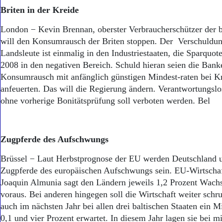
Aktuelle Ausgabe
Briten in der Kreide
Abonnenten-Login
Abonnent werden
London − Kevin Brennan, oberster Verbraucherschützer der b
Abo Prämien
will den Konsumrausch der Briten stoppen. Der Verschuldun
Archiv
Landsleute ist einmalig in den Industriestaaten, die Sparquot
Mediadaten
2008 in den negativen Bereich. Schuld hieran seien die Bank
Kontakt
Konsumrausch mit anfänglich günstigen Mindest-raten bei K
Impressum
anfeuerten. Das will die Regierung ändern. Verantwortungsl
Datenschutz
ohne vorherige Bonitätsprüfung soll verboten werden. Bel
Zugpferde des Aufschwungs
Brüssel − Laut Herbstprognose der EU werden Deutschland u
Zugpferde des europäischen Aufschwungs sein. EU-Wirtscha
Joaquin Almunia sagt den Ländern jeweils 1,2 Prozent Wach
voraus. Bei anderen hingegen soll die Wirtschaft weiter sch
auch im nächsten Jahr bei allen drei baltischen Staaten ein 
0,1 und vier Prozent erwartet. In diesem Jahr lagen sie bei 