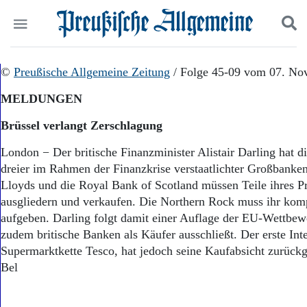
Politik
©
Preußische Allgemeine Zeitung
Suchen und finden
/ Folge 45-09 vom 07. No
Kultur
MELDUNGEN
Wirtschaft
Panorama
Brüssel verlangt Zerschlagung
Gesellschaft
Leben
London − Der britische Finanzminister Alistair Darling hat d
Geschichte
dreier im Rahmen der Finanzkrise verstaatlichter Großbanke
Ostpreußen
Lloyds und die Royal Bank of Scotland müssen Teile ihres P
Pommern
ausgliedern und verkaufen. Die Northern Rock muss ihr kompl
Berlin-Brandenburg
aufgeben. Darling folgt damit einer Auflage der EU-Wettbe
Schlesien
zudem britische Banken als Käufer ausschließt. Der erste Inter
Danzig und Westpreußen
Supermarktkette Tesco, hat jedoch seine Kaufabsicht 
Bücher
Bel
Start
Wer wir sind