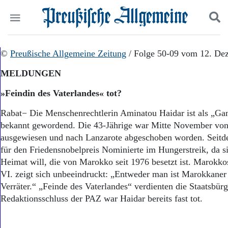
Politik
©
Preußische Allgemeine Zeitung
Suchen und finden
/ Folge 50-09 vom 12. De
Kultur
MELDUNGEN
Wirtschaft
Panorama
»Feindin des Vaterlandes« tot?
Gesellschaft
Leben
Rabat− Die Menschenrechtlerin Aminatou Haidar ist als „Ga
Geschichte
bekannt gewordend. Die 43-Jährige war Mitte November vo
Ostpreußen
ausgewiesen und nach Lanzarote abgeschoben worden. Seitde
Pommern
für den Friedensnobelpreis Nominierte im Hungerstreik, da si
Berlin-Brandenburg
Heimat will, die von Marokko seit 1976 besetzt ist. Maro
Schlesien
VI. zeigt sich unbeeindruckt: „Entweder man ist Marokkaner
Danzig und Westpreußen
Verräter.“ „Feinde des Vaterlandes“ verdienten die Staatsbürg
Bücher
Redaktionsschluss der PAZ war Haidar bereits fast t
Start
Wer wir sind