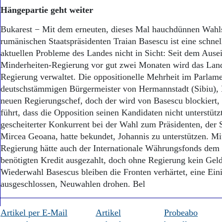
Aktuelle Ausgabe
Hängepartie geht weiter
Abonnenten-Login
Abonnent werden
Bukarest − Mit dem erneuten, dieses Mal hauchdünnen Wahl
Abo Prämien
rumänischen Staatspräsidenten Traian Basescu ist eine schne
Archiv
aktuellen Probleme des Landes nicht in Sicht: Seit dem Ause
Mediadaten
Minderheiten-Regierung vor gut zwei Monaten wird das Land
Kontakt
Regierung verwaltet. Die oppositionelle Mehrheit im Parlam
Impressum
deutschstämmigen Bürgermeister von Hermannstadt (Sibiu), K
Datenschutz
neuen Regierungschef, doch der wird von Basescu blockiert
führt, dass die Opposition seinen Kandidaten nicht unterstüt
gescheiterter Konkurrent bei der Wahl zum Präsidenten, der
Mircea Geoana, hatte bekundet, Johannis zu unterstützen. Mi
Regierung hätte auch der Internationale Währungsfonds dem
benötigten Kredit ausgezahlt, doch ohne Regierung kein Geld
Wiederwahl Basescus bleiben die Fronten verhärtet, eine Einig
ausgeschlossen, Neuwahlen drohen. Bel
Artikel per E-Mail
Artikel
Probeabo