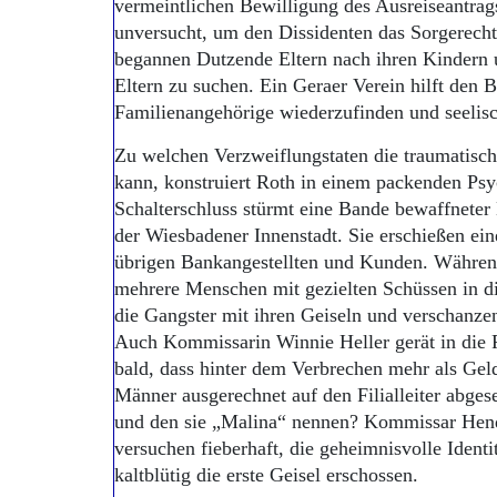
vermeintlichen Bewilligung des Ausreiseantrag
unversucht, um den Dissidenten das Sorgerech
begannen Dutzende Eltern nach ihren Kindern u
Eltern zu suchen. Ein Geraer Verein hilft den B
Familienangehörige wiederzufinden und seelisc
Zu welchen Verzweiflungstaten die traumatisch
kann, konstruiert Roth in einem packenden Psyc
Schalterschluss stürmt eine Bande bewaffneter 
der Wiesbadener Innenstadt. Sie erschießen ein
übrigen Bankangestellten und Kunden. Währen
mehrere Menschen mit gezielten Schüssen in d
die Gangster mit ihren Geiseln und verschanzen 
Auch Kommissarin Winnie Heller gerät in die 
bald, dass hinter dem Verbrechen mehr als Gel
Männer ausgerechnet auf den Filialleiter abgese
und den sie „Malina“ nennen? Kommissar Hen
versuchen fieberhaft, die geheimnisvolle Ident
kaltblütig die erste Geisel erschossen.