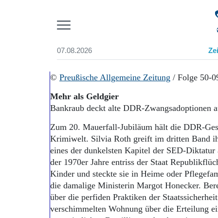
Pr
07.08.2026
Ze
Suchen und finden
Start
©
Preußische Allgemeine Zeitung
/ Folge 50-
Wer wir sind
Mehr als Geldgier
Aktuelle Ausgabe
Bankraub deckt alte DDR-Zwangsadoptionen a
Abonnenten-Login
Abonnent werden
Zum 20. Mauerfall-Jubiläum hält die DDR-Gesc
Abo Prämien
Krimiwelt. Silvia Roth greift im dritten Band
Archiv
eines der dunkelsten Kapitel der SED-Diktatu
Mediadaten
der 1970er Jahre entriss der Staat Republikflü
Kinder und steckte sie in Heime oder Pflegefa
die damalige Ministerin Margot Honecker. Bere
über die perfiden Praktiken der Staatssicherhe
verschimmelten Wohnung über die Erteilung ein