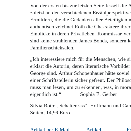
Von der ersten bis zur letzten Seite fesselt die 
zuletzt an den verschiedenen Erzählperspektiv
Ermittlern, die die Gedanken aller Beteiligten
authentisch zeichnet Roth die Cha-raktere ihre
Einblicke in deren Privatleben. Kommissar Ver
sind keine strahlenden James Bonds, sondern
Familienschicksalen.
„Ich interessiere mich für die Menschen, wie s
erklärt die Autorin, deren literarische Vorbilde
George sind. Arthur Schopenhauer hätte soviel 
einer Schriftstellerin sicher gefreut. Der Phil
muss man lesen, um zu erkennen, was, in mora
eigentlich ist.“ Sophia E. Gerber
Silvia Roth: „Schattenriss“, Hoffmann und Ca
Seiten, 14,99 Euro
Artikel per E-Mail
Artikel
P