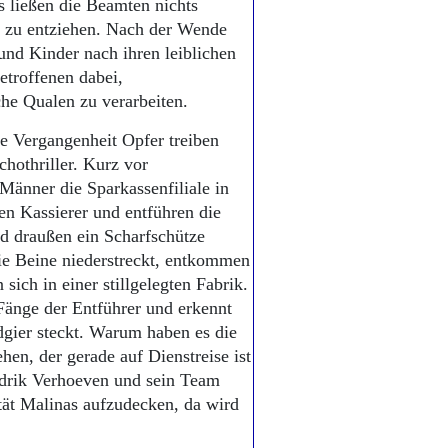
s ließen die Beamten nichts
t zu entziehen. Nach der Wende
nd Kinder nach ihren leiblichen
etroffenen dabei,
he Qualen zu verarbeiten.
e Vergangenheit Opfer treiben
hothriller. Kurz vor
Männer die Sparkassenfiliale in
en Kassierer und entführen die
d draußen ein Scharfschütze
ie Beine niederstreckt, entkommen
sich in einer stillgelegten Fabrik.
Fänge der Entführer und erkennt
dgier steckt. Warum haben es die
hen, der gerade auf Dienstreise ist
drik Verhoeven und sein Team
ität Malinas aufzudecken, da wird