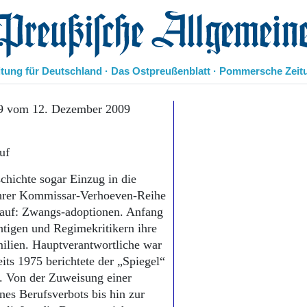
eußische Allgemeine Zeitung
itung für Deutschland · Das Ostpreußenblatt · Pommersche Zeit
Politik
09 vom 12. Dezember 2009
Kultur
Wirtschaft
uf
Panorama
Gesellschaft
hichte sogar Einzug in die
Leben
 ihrer Kommissar-Verhoeven-Reihe
Geschichte
r auf: Zwangs-adoptionen. Anfang
Ostpreußen
chtigen und Regimekritikern ihre
Pommern
Berlin-Brandenburg
milien. Hauptverantwortliche war
Schlesien
its 1975 berichtete der „Spiegel“
Danzig und Westpreußen
it. Von der Zuweisung einer
Bücher
es Berufsverbots bis hin zur