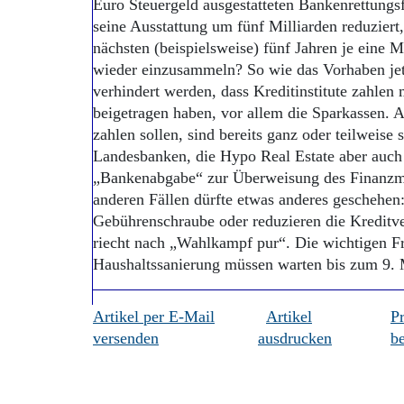
Euro Steuergeld ausgestatteten Bankenrettungs
seine Ausstattung um fünf Milliarden reduziert
nächsten (beispielsweise) fünf Jahren je eine 
wieder einzusammeln? So wie das Vorhaben jetz
verhindert werden, dass Kreditinstitute zahlen 
beigetragen haben, vor allem die Sparkassen. 
zahlen sollen, sind bereits ganz oder teilweise 
Landesbanken, die Hypo Real Estate aber auc
„Bankenabgabe“ zur Überweisung des Finanzmini
anderen Fällen dürfte etwas anderes geschehen
Gebührenschraube oder reduzieren die Kreditve
riecht nach „Wahlkampf pur“. Die wichtigen F
Haushaltssanierung müssen warten bis zum 9. 
Artikel per E-Mail
Artikel
P
versenden
ausdrucken
be