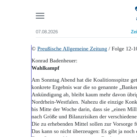
Pr
07.08.2026
Ze
Suchen und finden
Start
©
Preußische Allgemeine Zeitung
/ Folge 12-1
Wer wir sind
Konrad Badenheuer:
Aktuelle Ausgabe
Wahlkampf
Abonnenten-Login
Abonnent werden
Am Sonntag Abend hat die Koalitionsspitze get
Abo Prämien
konkrete Ergebnis war die so genannte „Banke
Archiv
Ankündigung ab, bleibt kaum mehr davon übri
Mediadaten
Nordrhein-Westfalen. Nahezu die einzige Konkr
bis Mitte der Woche darin, dass sie „einen Mill
nach Größe und Bilanzrisiken der verschieden
Die zu erhebenden Mittel sollen zur Vorsorge f
Das kann so nicht überzeugen: Es gibt ja noch