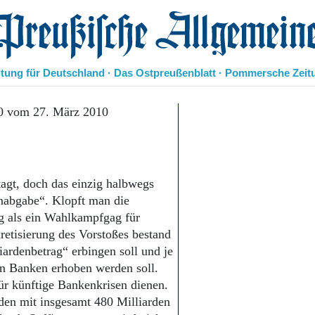
eußische Allgemeine Zeitung
itung für Deutschland · Das Ostpreußenblatt · Pommersche Zeit
Politik
0 vom 27. März 2010
Kultur
Wirtschaft
Panorama
Gesellschaft
agt, doch das einzig halbwegs
Leben
nabgabe“. Klopft man die
Geschichte
g als ein Wahlkampfgag für
Ostpreußen
etisierung des Vorstoßes bestand
Pommern
Berlin-Brandenburg
iardenbetrag“ erbingen soll und je
Schlesien
en Banken erhoben werden soll.
Danzig und Westpreußen
ür künftige Bankenkrisen dienen.
Bücher
 den mit insgesamt 480 Milliarden