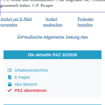
Aktuelle Ausgabe
gesammelt haben. J.-P. Picaper
Abonnenten-Login
Abonnent werden
Abo Prämien
Artikel per E-Mail
Artikel
Probeabo
Archiv
versenden
ausdrucken
bestellen
Mediadaten
Kontakt
Impressum
Datenschutz
Die aktuelle PAZ 32/2026
Inhaltsverzeichnis
E-Paper
Abo Bereich
PAZ abonnieren