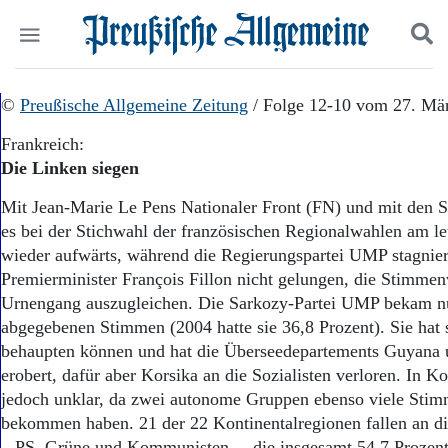
Politik
©
Preußische Allgemeine Zeitung
Suchen und finden
/ Folge 12-10 vom 27. Mä
Kultur
Frankreich:
Wirtschaft
Die Linken siegen
Panorama
Gesellschaft
Mit Jean-Marie Le Pens Nationaler Front (FN) und mit den So
Leben
es bei der Stichwahl der französischen Regionalwahlen am le
Geschichte
wieder aufwärts, während die Regierungspartei UMP stagnier
Ostpreußen
Premierminister François Fillon nicht gelungen, die Stimmen
Pommern
Berlin-Brandenburg
Urnengang auszugleichen. Die Sarkozy-Partei UMP bekam nu
Schlesien
abgegebenen Stimmen (2004 hatte sie 36,8 Prozent). Sie hat 
Danzig und Westpreußen
behaupten können und hat die Überseedepartements Guyana
Bücher
erobert, dafür aber Korsika an die Sozialisten verloren. In Ko
jedoch unklar, da zwei autonome Gruppen ebenso viele Stim
Start
bekommen haben. 21 der 22 Kontinentalregionen fallen an di
Wer wir sind
– PS, Grüne und Kommunisten –, die insgesamt 54,7 Prozen