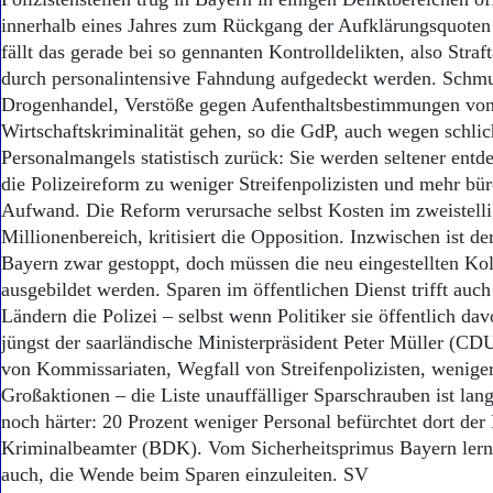
Aktuelle Ausgabe
innerhalb eines Jahres zum Rückgang der Aufklärungsquoten 
Abonnenten-Login
Abonnent werden
fällt das gerade bei so gennanten Kontrolldelikten, also Straf
Abo Prämien
durch personalintensive Fahndung aufgedeckt werden. Schm
Archiv
Drogenhandel, Verstöße gegen Aufenthaltsbestimmungen vo
Mediadaten
Wirtschaftskriminalität gehen, so die GdP, auch wegen schlic
Personalmangels statistisch zurück: Sie werden seltener entde
Kontakt
die Polizeireform zu weniger Streifenpolizisten und mehr bü
Impressum
Aufwand. Die Reform verursache selbst Kosten im zweistell
Datenschutz
Millionenbereich, kritisiert die Opposition. Inzwischen ist d
Bayern zwar gestoppt, doch müssen die neu eingestellten Ko
ausgebildet werden. Sparen im öffentlichen Dienst trifft auc
Ländern die Polizei – selbst wenn Politiker sie öffentlich d
jüngst der saarländische Ministerpräsident Peter Müller (
von Kommissariaten, Wegfall von Streifenpolizisten, weniger
Großaktionen – die Liste unauffälliger Sparschrauben ist lan
noch härter: 20 Prozent weniger Personal befürchtet dort de
Kriminalbeamter (BDK). Vom Sicherheitsprimus Bayern lern
auch, die Wende beim Sparen einzuleiten. SV