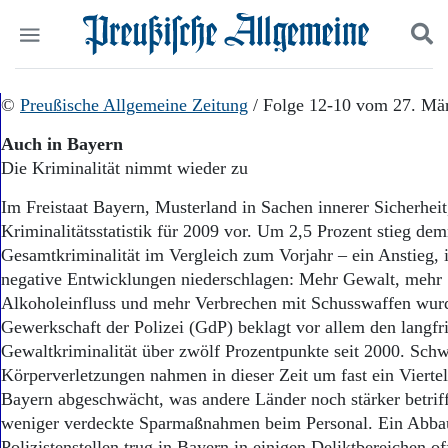
Politik
©
Preußische Allgemeine Zeitung
Suchen und finden
/ Folge 12-10 vom 27. Mä
Kultur
Auch in Bayern
Wirtschaft
Die Kriminalität nimmt wieder zu
Panorama
Gesellschaft
Im Freistaat Bayern, Musterland in Sachen innerer Sicherheit,
Leben
Kriminalitätsstatistik für 2009 vor. Um 2,5 Prozent stieg de
Geschichte
Gesamtkriminalität im Vergleich zum Vorjahr – ein Anstieg,
Ostpreußen
negative Entwicklungen niederschlagen: Mehr Gewalt, mehr S
Pommern
Berlin-Brandenburg
Alkoholeinfluss und mehr Verbrechen mit Schusswaffen wurde
Schlesien
Gewerkschaft der Polizei (GdP) beklagt vor allem den langfr
Danzig und Westpreußen
Gewaltkriminalität über zwölf Prozentpunkte seit 2000. Sch
Bücher
Körperverletzungen nahmen in dieser Zeit um fast ein Viertel
Bayern abgeschwächt, was andere Länder noch stärker betrif
Start
weniger verdeckte Sparmaßnahmen beim Personal. Ein Abba
Wer wir sind
Polizistenstellen trug in Bayern in einigen Deliktbereichen o