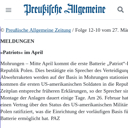
Politik
©
Preußische Allgemeine Zeitung
Suchen und finden
/ Folge 12-10 vom 27. Mä
Kultur
MELDUNGEN
Wirtschaft
Panorama
»Patriots« im April
Gesellschaft
Leben
Mohrungen – Mitte April kommt die erste Batterie „Patriot“-
Geschichte
Republik Polen. Dies bestätigte ein Sprecher des Verteidigu
Ostpreußen
Abwehrraketen werden auf der Basis in Mohrungen stationie
Pommern
kommen die ersten US-amerikanischen Soldaten in die Repub
Berlin-Brandenburg
Zeitplan entspreche früheren Erklärungen, so der Sprecher s
Schlesien
Montage der Anlagen dauert einige Tage. Am 26. Februar hat 
Danzig und Westpreußen
einen Vertrag über den Status des US-amerikanischen Militär
Bücher
Polen ratifiziert, was die Einrichtung der vorläufigen Basis f
Start
Batterie ermöglicht hat. PAZ
Wer wir sind