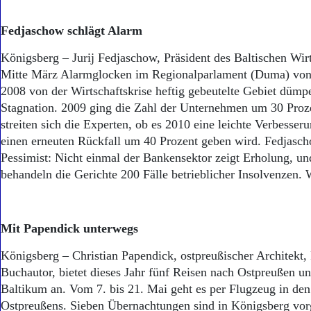
Aktuelle Ausgabe
Abonnenten-Login
Fedjaschow schlägt Alarm
Abonnent werden
Abo Prämien
Königsberg – Jurij Fedjaschow, Präsident des Baltischen Wirt
Archiv
Mitte März Alarmglocken im Regio­nal­par­la­ment (Duma) vo
Mediadaten
2008 von der Wirtschaftskrise heftig gebeutelte Gebiet dümpel
Kontakt
Stagnation. 2009 ging die Zahl der Unternehmen um 30 Proze
Impressum
streiten sich die Experten, ob es 2010 eine leichte Verbesser
Datenschutz
einen erneuten Rückfall um 40 Prozent geben wird. Fedjascho
Pessimist: Nicht einmal der Bankensektor zeigt Erholung, 
behandeln die Gerichte 200 Fälle betrieblicher Insolvenzen.
Mit Papendick unterwegs
Königsberg – Christian Papendick, ostpreußischer Architekt,
Buchautor, bietet dieses Jahr fünf Reisen nach Ostpreußen un
Baltikum an. Vom 7. bis 21. Mai geht es per Flugzeug in de
Ostpreußens. Sieben Übernachtungen sind in Königsberg vorg