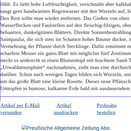
Aktuelle Ausgabe
fühlt. Es liebt hohe Luftfeuchtigkeit, verschmäht aber kalkha
Abonnenten-Login
saugt gern handwarmes Regenwasser mit den Wurzeln auf, bis 
Abonnent werden
Den Rest sollte man wieder entfernen. Das Gießen von oben 
Abo Prämien
Wasserflecken und Faulstellen auf den fleischig-filzigen, obe
Archiv
behaarten, dunkelgrünen Blättern. Direkte Sonnenbestrahlung 
Mediadaten
Saintpaulia, die sich stets im Schatten hoher Bäume duckte, ni
Kontakt
Vermehrung der Pflanze durch Stecklinge. Dafür entnimmt m
Impressum
scharfem Messer ein gutes Blatt mit möglichst fünf Zentimet
Datenschutz
steckt es senkrecht in einen Blumentopf mit feuchtem Sand
„Urwaldatmosphäre“ nachzuahmen, zieht man eine durchsicht
darüber. Schon nach wenigen Tagen bilden sich Wurzeln, und
um das große Blatt eine kleine Rosette. Dieses neue Pflänzch
Umtopfen in humose, kalkarme Erde bald mit ausdauerndem
Artikel per E-Mail
Artikel
Probeabo
versenden
ausdrucken
bestellen