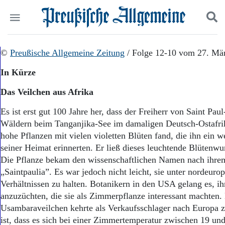
Politik
©
Preußische Allgemeine Zeitung
Suchen und finden
/ Folge 12-10 vom 27. Mä
Kultur
In Kürze
Wirtschaft
Panorama
Das Veilchen aus Afrika
Gesellschaft
Leben
Es ist erst gut 100 Jahre her, dass der Freiherr von Saint Paul-
Geschichte
Wäldern beim Tanganjika-See im damaligen Deutsch-Ostafri
Ostpreußen
hohe Pflanzen mit vielen violetten Blüten fand, die ihn ein w
Pommern
seiner Heimat erinnerten. Er ließ dieses leuchtende Blütenwun
Berlin-Brandenburg
Die Pflanze bekam den wissenschaftlichen Namen nach ihre
Schlesien
„Saintpaulia”. Es war jedoch nicht leicht, sie unter nordeuro
Danzig und Westpreußen
Verhältnissen zu halten. Botanikern in den USA gelang es, ih
Bücher
anzuzüchten, die sie als Zimmerpflanze interessant machten.
Start
Usambaraveilchen kehrte als Verkaufsschlager nach Europa 
Wer wir sind
ist, dass es sich bei einer Zimmertemperatur zwischen 19 un