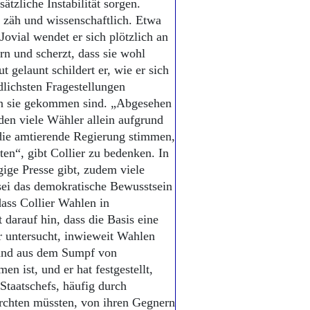
tzliche Instabilität sorgen.
r zäh und wissenschaftlich. Etwa
 Jovial wendet er sich plötzlich an
rn und scherzt, dass sie wohl
 gelaunt schildert er, wie er sich
lichsten Fragestellungen
n sie gekommen sind. „Abgesehen
en viele Wähler allein aufgrund
 die amtierende Regierung stimmen,
en“, gibt Collier zu bedenken. In
ige Presse gibt, zudem viele
 sei das demokratische Bewusstsein
dass Collier Wahlen in
t darauf hin, dass die Basis eine
er untersucht, inwieweit Wahlen
Land aus dem Sumpf von
ist, und er hat festgestellt,
 Staatschefs, häufig durch
chten müssten, von ihren Gegnern