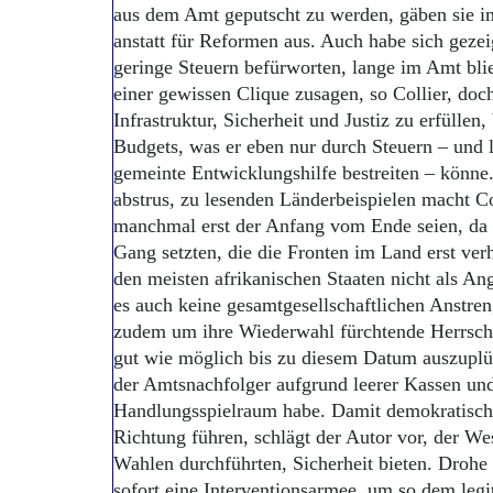
aus dem Amt geputscht zu werden, gäben sie i
anstatt für Reformen aus. Auch habe sich gezeig
geringe Steuern befürworten, lange im Amt bl
einer gewissen Clique zusagen, so Collier, do
Infrastruktur, Sicherheit und Justiz zu erfüllen
Budgets, was er eben nur durch Steuern – und l
gemeinte Entwicklungshilfe bestreiten – könne
abstrus, zu lesenden Länderbeispielen macht Co
manchmal erst der Anfang vom Ende seien, da
Gang setzten, die die Fronten im Land erst ver
den meisten afrikanischen Staaten nicht als An
es auch keine gesamtgesellschaftlichen Anstr
zudem um ihre Wiederwahl fürchtende Herrsche
gut wie möglich bis zu diesem Datum auszuplü
der Amtsnachfolger aufgrund leerer Kassen un
Handlungsspielraum habe. Damit demokratisch
Richtung führen, schlägt der Autor vor, der W
Wahlen durchführten, Sicherheit bieten. Drohe 
sofort eine Interventionsarmee, um so dem legi