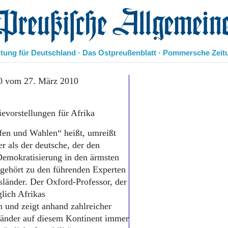
eußische Allgemeine Zeitung
itung für Deutschland · Das Ostpreußenblatt · Pommersche Zeit
Politik
0 vom 27. März 2010
Kultur
Wirtschaft
evorstellungen für Afrika
Panorama
Gesellschaft
ffen und Wahlen“ heißt, umreißt
Leben
 als der deutsche, der den
Geschichte
Demokratisierung in den ärmsten
Ostpreußen
 gehört zu den führenden Experten
Pommern
Berlin-Brandenburg
sländer. Der Oxford-Professor, der
Schlesien
glich Afrikas
Danzig und Westpreußen
n und zeigt anhand zahlreicher
Bücher
Länder auf diesem Kontinent immer