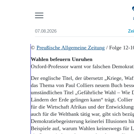
Pr
07.08.2026
Ze
Suchen und finden
Start
©
Preußische Allgemeine Zeitung
/ Folge 12-1
Wer wir sind
Wahlen befeuern Unruhen
Aktuelle Ausgabe
Oxford-Professor warnt vor falschen Demokrati
Abonnenten-Login
Abonnent werden
Der englische Titel, der übersetzt „Kriege, Wa
Abo Prämien
das Thema von Paul Colliers neuem Buch besser
Archiv
umständlichen Titel „Gefährliche Wahl – Wie 
Mediadaten
Ländern der Erde gelingen kann“ trägt. Collier
für die Wirtschaft Afrikas und der Entwicklung
auch für die Weltbank tätig war, gibt sich bezü
Demokratiebegeisterung keinerlei Illusionen hi
Beispiele auf, warum Wahlen keineswegs für 