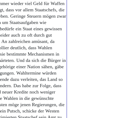
mmer wieder viel Geld für Waffen
t, dass vor allem Staatschefs, die
ieben. Geringe Steuern mögen zwar
ch um Staatsaufgaben wie
, bedürfe ein Staat eines gewissen
eider auch zu oft durch gut
. An zahlreichen amüsant, da
llier deutlich, dass Wahlen
 sie bestimmte Mechanismen in
härteten. Und da sich die Bürger in
gehörige einer Nation sähen, gäbe
engungen. Wahltermine würden
nde dazu verleiten, das Land so
ndern. Das habe zur Folge, dass
d neuer Kredite noch weniger
e Wahlen in die gewünschte
esten möge jenen Regierungen, die
ein Putsch, schicke der Westen
timierten Staatschef sein Amt zu