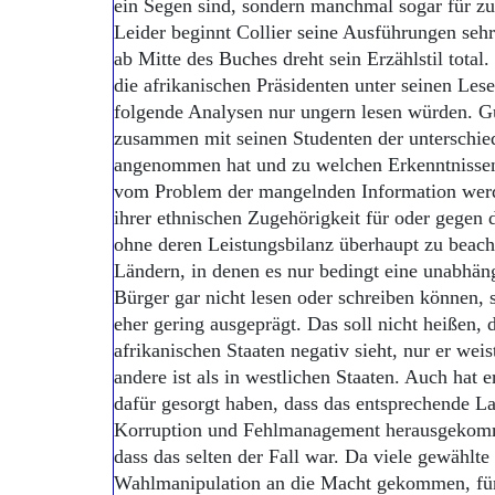
ein Segen sind, sondern manchmal sogar für zusä
Leider beginnt Collier seine Ausführungen seh
ab Mitte des Buches dreht sein Erzählstil total.
die afrikanischen Präsidenten unter seinen Lese
folgende Analysen nur ungern lesen würden. Gut
zusammen mit seinen Studenten der unterschied
angenommen hat und zu welchen Erkenntnisse
vom Problem der mangelnden Information werd
ihrer ethnischen Zugehörigkeit für oder gegen
ohne deren Leistungsbilanz überhaupt zu beacht
Ländern, in denen es nur bedingt eine unabhäng
Bürger gar nicht lesen oder schreiben können,
eher gering ausgeprägt. Das soll nicht heißen, 
afrikanischen Staaten negativ sieht, nur er weis
andere ist als in westlichen Staaten. Auch hat 
dafür gesorgt haben, dass das entsprechende 
Korruption und Fehlmanagement herausgekommen 
dass das selten der Fall war. Da viele gewählte
Wahlmanipulation an die Macht gekommen, für