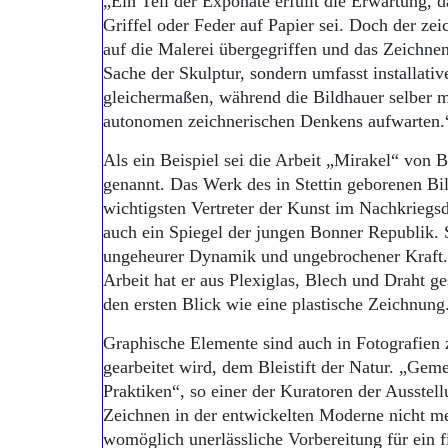
„Ein Teil der Exponate erfüllt die Erwartung, d
Griffel oder Feder auf Papier sei. Doch der zei
auf die Malerei übergegriffen und das Zeichne
Sache der Skulptur, sondern umfasst installati
gleichermaßen, während die Bildhauer selber 
autonomen zeichnerischen Denkens aufwarten.
Als ein Beispiel sei die Arbeit „Mirakel“ von 
genannt. Das Werk des in Stettin geborenen Bil
wichtigsten Vertreter der Kunst im Nachkriegsdeu
auch ein Spiegel der jungen Bonner Republik. 
ungeheurer Dynamik und ungebrochener Kraft. S
Arbeit hat er aus Plexiglas, Blech und Draht g
den ersten Blick wie eine plastische Zeichnung
Graphische Elemente sind auch in Fotografien z
gearbeitet wird, dem Bleistift der Natur. „Geme
Praktiken“, so einer der Kuratoren der Ausstel
Zeichnen in der entwickelten Moderne nicht meh
womöglich unerlässliche Vorbereitung für ein 