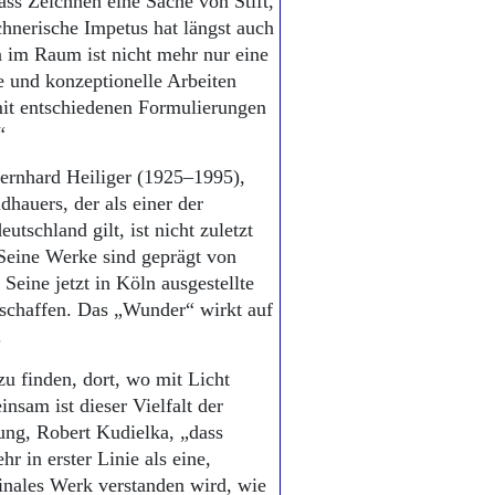
ass Zeichnen eine Sache von Stift,
chnerische Impetus hat längst auch
n im Raum ist nicht mehr nur eine
ve und konzeptionelle Arbeiten
mit entschiedenen Formulierungen
“
Bernhard Heiliger (1925–1995),
dhauers, der als einer der
tschland gilt, ist nicht zuletzt
Seine Werke sind geprägt von
eine jetzt in Köln ausgestellte
eschaffen. Das „Wunder“ wirkt auf
.
u finden, dort, wo mit Licht
insam ist dieser Vielfalt der
lung, Robert Kudielka, „dass
r in erster Linie als eine,
finales Werk verstanden wird, wie