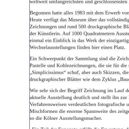
weltweit umfangreichsten und geschlossenste
Begonnen hatte alles 1983 mit dem Erwerb vo
Heute verfügt das Museum über das vollständig
Zeichnungen und rund 500 druckgraphische Blätt
der Künstlerin. Auf 1000 Quadratmetern Ausst
einmal ein Einblick in das Werk der einzigarti
Wechselausstellungen finden hier einen Platz.
Ein Schwerpunkt der Sammlung sind die Zeichn
Pastelle und Kohlezeichnungen, die sie für die s
„Simplicissimus“ schuf, aber auch Skizzen, die
druckgraphischer Blätter wie dem Zyklus „Baue
Wie sehr sich der Begriff Zeichnung im Lauf de
aktuelle Ausstellung deutlich und stellt ihn zur
Verfahrensweisen verdeutlichen fotografische 
Mischformen die enorme Spannweite des zeitge
so die Kölner Ausstellungsmacher.