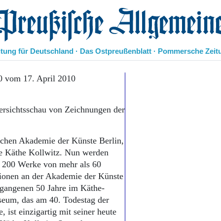
eußische Allgemeine Zeitung
itung für Deutschland · Das Ostpreußenblatt · Pommersche Zeit
Politik
0 vom 17. April 2010
Kultur
Wirtschaft
ersichtsschau von Zeichnungen der
Panorama
Gesellschaft
Leben
ischen Akademie der Künste Berlin,
Geschichte
ne Käthe Kollwitz. Nun werden
Ostpreußen
r 200 Werke von mehr als 60
Pommern
Berlin-Brandenburg
tionen an der Akademie der Künste
Schlesien
rgangenen 50 Jahre im Käthe-
Danzig und Westpreußen
seum, das am 40. Todestag der
Bücher
 ist einzigartig mit seiner heute