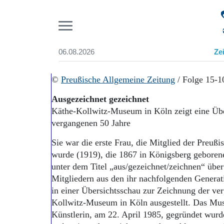
Pr
06.08.2026
Ze
Suchen und finden
Start
©
Preußische Allgemeine Zeitung
/ Folge 15-1
Wer wir sind
Ausgezeichnet gezeichnet
Aktuelle Ausgabe
Käthe-Kollwitz-Museum in Köln zeigt eine Üb
Abonnenten-Login
vergangenen 50 Jahre
Abonnent werden
Abo Prämien
Sie war die erste Frau, die Mitglied der Preuß
Archiv
wurde (1919), die 1867 in Königsberg gebore
Mediadaten
unter dem Titel „aus/gezeichnet/zeichnen“ übe
Mitgliedern aus den ihr nachfolgenden Genera
in einer Übersichtsschau zur Zeichnung der ve
Kollwitz-Museum in Köln ausgestellt. Das Mu
Künstlerin, am 22. April 1985, gegründet wurde,