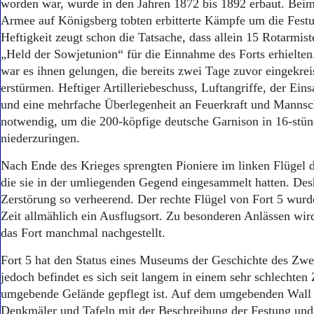
Aktuelle Ausgabe
worden war, wurde in den Jahren 1872 bis 1892 erbaut. Bei
Abonnenten-Login
Armee auf Königsberg tobten erbitterte Kämpfe um die Fest
Abonnent werden
Heftigkeit zeugt schon die Tatsache, dass allein 15 Rotarmis
Abo Prämien
„Held der Sowjetunion“ für die Einnahme des Forts erhielten
Archiv
war es ihnen gelungen, die bereits zwei Tage zuvor eingekrei
Mediadaten
erstürmen. Heftiger Artilleriebeschuss, Luftangriffe, der Ein
und eine mehrfache Überlegenheit an Feuerkraft und Mannsc
Kontakt
Impressum
notwendig, um die 200-köpfige deutsche Garnison in 16-st
Datenschutz
niederzuringen.
Nach Ende des Krieges sprengten Pioniere im linken Flügel d
die sie in der umliegenden Gegend eingesammelt hatten. Des
Zerstörung so verheerend. Der rechte Flügel von Fort 5 wurde
Zeit allmählich ein Ausflugsort. Zu besonderen Anlässen wir
das Fort manchmal nachgestellt.
Fort 5 hat den Status eines Museums der Geschichte des Zwe
jedoch befindet es sich seit langem in einem sehr schlechten
umgebende Gelände gepflegt ist. Auf dem umgebenden Wall
Denkmäler und Tafeln mit der Beschreibung der Festung und