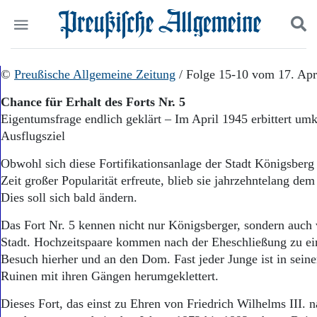
Politik
©
Preußische Allgemeine Zeitung
Suchen und finden
/ Folge 15-10 vom 17. Apr
Kultur
Chance für Erhalt des Forts Nr. 5
Wirtschaft
Eigentumsfrage endlich geklärt – Im April 1945 erbittert umk
Panorama
Ausflugsziel
Gesellschaft
Leben
Obwohl sich diese Fortifikationsanlage der Stadt Königsberg 
Geschichte
Zeit großer Popularität erfreute, blieb sie jahrzehntelang dem
Ostpreußen
Dies soll sich bald ändern.
Pommern
Berlin-Brandenburg
Das Fort Nr. 5 kennen nicht nur Königsberger, sondern auch 
Schlesien
Stadt. Hochzeitspaare kommen nach der Eheschließung zu e
Danzig und Westpreußen
Besuch hierher und an den Dom. Fast jeder Junge ist in seine
Bücher
Ruinen mit ihren Gängen herumgeklettert.
Start
Wer wir sind
Dieses Fort, das einst zu Ehren von Friedrich Wilhelms III. 