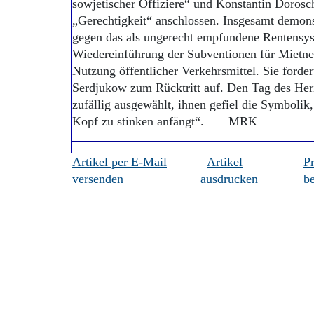
sowjetischer Offiziere“ und Konstantin Doros
„Gerechtigkeit“ anschlossen. Insgesamt demons
gegen das als ungerecht empfundene Rentensyst
Wiedereinführung der Subventionen für Mietne
Nutzung öffentlicher Verkehrsmittel. Sie forder
Serdjukow zum Rücktritt auf. Den Tag des Heri
zufällig ausgewählt, ihnen gefiel die Symbolik,
Kopf zu stinken anfängt“. MRK
Artikel per E-Mail
Artikel
P
versenden
ausdrucken
be