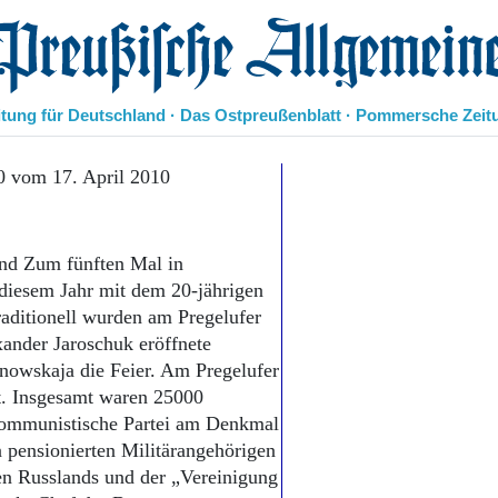
eußische Allgemeine Zeitung
itung für Deutschland · Das Ostpreußenblatt · Pommersche Zeit
Politik
0 vom 17. April 2010
Kultur
Wirtschaft
Panorama
nd Zum fünften Mal in
Gesellschaft
 diesem Jahr mit dem 20-jährigen
Leben
ditionell wurden am Pregelufer
Geschichte
xander Jaroschuk eröffnete
Ostpreußen
nowskaja die Feier. Am Pregelufer
Pommern
Berlin-Brandenburg
t. Insgesamt waren 25000
Schlesien
Kommunistische Partei am Denkmal
Danzig und Westpreußen
 pensionierten Militärangehörigen
Bücher
ten Russlands und der „Vereinigung