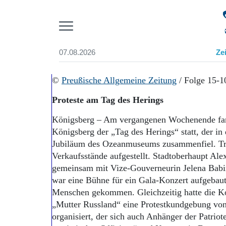
Pr
07.08.2026
Ze
Suchen und finden
Start
©
Preußische Allgemeine Zeitung
/ Folge 15-1
Wer wir sind
Proteste am Tag des Herings
Aktuelle Ausgabe
Abonnenten-Login
Königsberg – Am vergangenen Wochenende fa
Abonnent werden
Königsberg der „Tag des Herings“ statt, der in
Abo Prämien
Jubiläum des Ozeanmuseums zusammenfiel. Tra
Archiv
Verkaufsstände aufgestellt. Stadtoberhaupt Ale
Mediadaten
gemeinsam mit Vize-Gouverneurin Jelena Babi
war eine Bühne für ein Gala-Konzert aufgebau
Menschen gekommen. Gleichzeitig hatte die 
„Mutter Russland“ eine Protestkundgebung von
organisiert, der sich auch Anhänger der Patrio