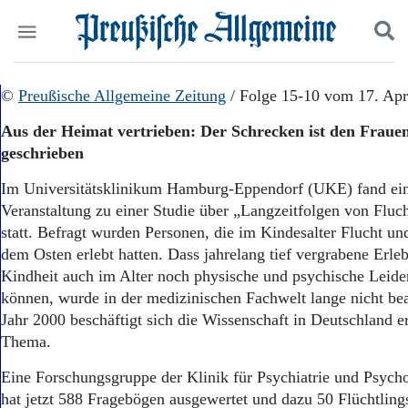
Politik
©
Preußische Allgemeine Zeitung
Suchen und finden
/ Folge 15-10 vom 17. Apr
Kultur
Aus der Heimat vertrieben: Der Schrecken ist den Frauen
Wirtschaft
geschrieben
Panorama
Gesellschaft
Im Universitätsklinikum Hamburg-Eppendorf (UKE) fand eine
Leben
Veranstaltung zu einer Studie über „Langzeitfolgen von Fluc
Geschichte
statt. Befragt wurden Personen, die im Kindesalter Flucht un
Ostpreußen
dem Osten erlebt hatten. Dass jahrelang tief vergrabene Erleb
Pommern
Berlin-Brandenburg
Kindheit auch im Alter noch physische und psychische Leide
Schlesien
können, wurde in der medizinischen Fachwelt lange nicht bea
Danzig und Westpreußen
Jahr 2000 beschäftigt sich die Wissenschaft in Deutschland e
Bücher
Thema.
Start
Eine Forschungsgruppe der Klinik für Psychiatrie und Psyc
Wer wir sind
hat jetzt 588 Fragebögen ausgewertet und dazu 50 Flüchtling