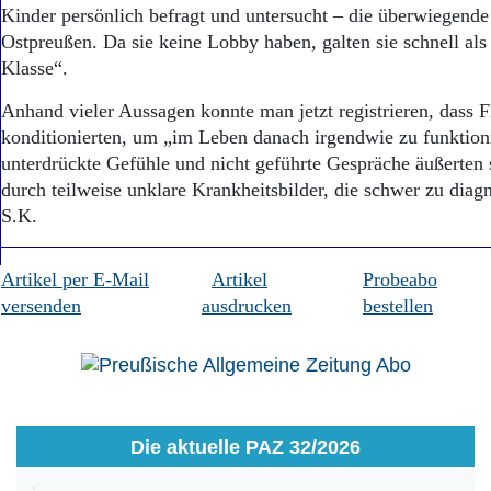
Aktuelle Ausgabe
Kinder persönlich befragt und untersucht – die überwiegend
Abonnenten-Login
Ostpreußen. Da sie keine Lobby haben, galten sie schnell als
Abonnent werden
Klasse“.
Abo Prämien
Archiv
Anhand vieler Aussagen konnte man jetzt registrieren, dass F
Mediadaten
konditionierten, um „im Leben danach irgendwie zu funktion
unterdrückte Gefühle und nicht geführte Gespräche äußerten 
Kontakt
Impressum
durch teilweise unklare Krankheitsbilder, die schwer zu di
Datenschutz
S.K.
Artikel per E-Mail
Artikel
Probeabo
versenden
ausdrucken
bestellen
Die aktuelle PAZ 32/2026