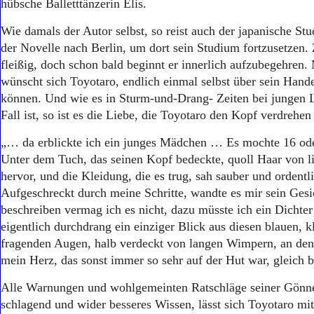
Aktuelle Ausgabe
hübsche Balletttänzerin Elis.
Abonnenten-Login
Wie damals der Autor selbst, so reist auch der japanische St
Abonnent werden
der Novelle nach Berlin, um dort sein Studium fortzusetzen. 
Abo Prämien
Archiv
fleißig, doch schon bald beginnt er innerlich aufzubegehren.
Mediadaten
wünscht sich Toyotaro, endlich einmal selbst über sein Han
können. Und wie es in Sturm-und-Drang- Zeiten bei jungen L
Kontakt
Fall ist, so ist es die Liebe, die Toyotaro den Kopf verdrehen
Impressum
Datenschutz
„… da erblickte ich ein junges Mädchen … Es mochte 16 ode
Unter dem Tuch, das seinen Kopf bedeckte, quoll Haar von l
hervor, und die Kleidung, die es trug, sah sauber und ordentl
Aufgeschreckt durch meine Schritte, wandte es mir sein Gesi
beschreiben vermag ich es nicht, dazu müsste ich ein Dichter
eigentlich durchdrang ein einziger Blick aus diesen blauen, 
fragenden Augen, halb verdeckt von langen Wimpern, an den
mein Herz, das sonst immer so sehr auf der Hut war, gleich 
Alle Warnungen und wohlgemeinten Ratschläge seiner Gönn
schlagend und wider besseres Wissen, lässt sich Toyotaro m