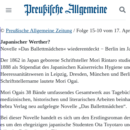
Politik
©
Preußische Allgemeine Zeitung
Suchen und finden
/ Folge 15-10 vom 17. Apr
Kultur
Japanischer Werther?
Wirtschaft
Novelle »Das Ballettmädchen« wiederentdeckt − Berlin im J
Panorama
Gesellschaft
Der 1862 in Japan geborene Schriftsteller Mori Rintaro studi
Leben
1888 als Stipendiat des Japanischen Kaiserreichs Hygiene un
Geschichte
Heeressanitätswesen in Leipzig, Dresden, München und Berli
Ostpreußen
Schriftstellername lautete Mori Ogai.
Pommern
Berlin-Brandenburg
Mori Ogais 38 Bände umfassendes Gesamtwerk aus Tagebüch
Schlesien
medizinischen, historischen und literarischen Arbeiten beinh
Danzig und Westpreußen
bebra Verlag neu aufgelegte Novelle „Das Ballettmädchen“.
Bücher
Bei dieser Novelle handelt es sich um den Erstlingsroman des
Start
Wer wir sind
es um den ehrgeizigen japanische Studenten Ota Toyotaro u