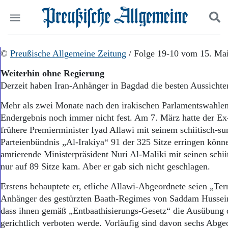
Politik
©
Preußische Allgemeine Zeitung
Suchen und finden
/ Folge 19-10 vom 15. Ma
Kultur
Weiterhin ohne Regierung
Wirtschaft
Derzeit haben Iran-Anhänger in Bagdad die besten Aussichte
Panorama
Gesellschaft
Mehr als zwei Monate nach den irakischen Parlamentswahlen
Leben
Endergebnis noch immer nicht fest. Am 7. März hatte der E
Geschichte
frühere Premierminister Iyad Allawi mit seinem schiitisch-su
Ostpreußen
Parteienbündnis „Al-Irakiya“ 91 der 325 Sitze erringen könn
Pommern
Berlin-Brandenburg
amtierende Ministerpräsident Nuri Al-Maliki mit seinen schi
Schlesien
nur auf 89 Sitze kam. Aber er gab sich nicht geschlagen.
Danzig und Westpreußen
Erstens behauptete er, etliche Allawi-Abgeordnete seien „Terr
Bücher
Anhänger des gestürzten Baath-Regimes von Saddam Hussein
Start
dass ihnen gemäß „Entbaathisierungs-Gesetz“ die Ausübung
Wer wir sind
gerichtlich verboten werde. Vorläufig sind davon sechs Abgeo