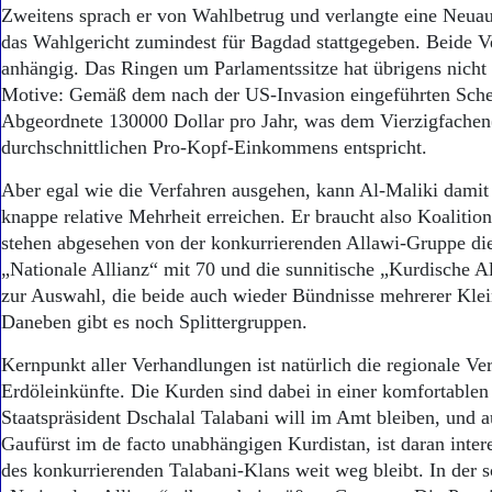
Aktuelle Ausgabe
Zweitens sprach er von Wahlbetrug und verlangte eine Neua
Abonnenten-Login
das Wahlgericht zumindest für Bagdad stattgegeben. Beide V
Abonnent werden
anhängig. Das Ringen um Parlamentssitze hat übrigens nicht 
Abo Prämien
Motive: Gemäß dem nach der US-Invasion eingeführten Sche
Archiv
Abgeordnete 130000 Dollar pro Jahr, was dem Vierzigfachen(
Mediadaten
durchschnittlichen Pro-Kopf-Einkommens entspricht.
Kontakt
Impressum
Aber egal wie die Verfahren ausgehen, kann Al-Maliki damit 
Datenschutz
knappe relative Mehrheit erreichen. Er braucht also Koalitio
stehen abgesehen von der konkurrierenden Allawi-Gruppe die
„Nationale Allianz“ mit 70 und die sunnitische „Kurdische Al
zur Auswahl, die beide auch wieder Bündnisse mehrerer Klein
Daneben gibt es noch Splittergruppen.
Kernpunkt aller Verhandlungen ist natürlich die regionale Ver
Erdöleinkünfte. Die Kurden sind dabei in einer komfortablen
Staatspräsident Dschalal Talabani will im Amt bleiben, und
Gaufürst im de facto unabhängigen Kurdistan, ist daran intere
des konkurrierenden Talabani-Klans weit weg bleibt. In der s