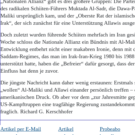
„Nationalen Allianz“ gibt es drei größere Gruppen: Die Part
des radikalen Schiiten-Führers Muktada Al-Sadr, die Dawa-Pa
Maliki ursprünglich kam, und der „Oberste Rat der islamisc
Irak“, der sich zunächst für eine Unterstützung Allawis ausge
Doch zuletzt wurden führende Schiiten mehrfach im Iran gesi
Woche schloss die Nationale Allianz ein Bündnis mit Al-Mali
Entwicklung entbehrt nicht einer makabren Ironie, denn mit 
Saddam-Regimes, das man im Irak-Iran-Krieg 1980 bis 1988
unterstützt hatte, haben die „Befreier“ dafür gesorgt, dass de
Einfluss hat denn je zuvor.
Die jüngste Nachricht kann daher wenig erstaunen: Erstmals
„wollen“ Al-Maliki und Allawi einander persönlich treffen –
amerikanischen Druck. Ob aber vor dem „zur Jahresmitte ge
US-Kampftruppen eine tragfähige Regierung zustandekommt, 
fraglich. Richard G. Kerschhofer
Artikel per E-Mail
Artikel
Probeabo