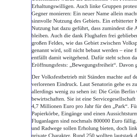
Erhaltungswilligen. Auch linke Gruppen protest
Gegner monieren: Ein neuer Name allein macht
sinnvolle Nutzung des Gebiets. Ein erbitterter
Nutzung hat dazu geführt, dass zumindest die 
bleiben. Auch die dank Flughafen frei geblieb
großen Feldes, wie das Gebiet zwischen Volks
genannt wird, soll nicht bebaut werden – eine 
entfällt damit weitgehend. Dafür steht schon d
Eröffnungsfests: „Bewegungsfreiheit“. Davon g
Der Volksfestbetrieb mit Ständen machte auf d
verlorenen Eindruck. Laut Senatorin gehe es zu
allerdings wenig zu sehen ist: Die Grün Berli
bewirtschaften. Sie ist eine Service­gesellschaf
4,7 Millionen Euro pro Jahr für den „Park“. Für
Papierkörbe, Eingänge und einen Aussichtstur
Fluganlagen sind nochmals 800000 Euro fällig.
und Radwege sollen Erholung bieten, doch linke
private Charakter. Rund 250 wollten lautstark 