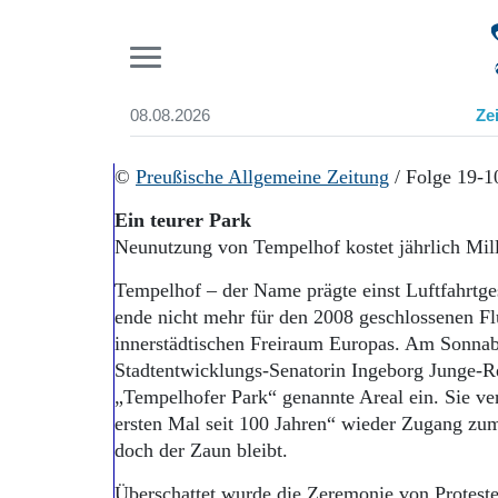
Pr
08.08.2026
Ze
Suchen und finden
Start
©
Preußische Allgemeine Zeitung
/ Folge 19-1
Wer wir sind
Ein teurer Park
Aktuelle Ausgabe
Neunutzung von Tempelhof kostet jährlich Mil
Abonnenten-Login
Abonnent werden
Tempelhof – der Name prägte einst Luftfahrtge
Abo Prämien
ende nicht mehr für den 2008 geschlossenen Fl
Archiv
innerstädtischen Freiraum Europas. Am Sonnab
Mediadaten
Stadtentwicklungs-Senatorin Ingeborg Junge-Re
„Tempelhofer Park“ genannte Areal ein. Sie ve
ersten Mal seit 100 Jahren“ wieder Zugang zum 
doch der Zaun bleibt.
Überschattet wurde die Zeremonie von Proteste