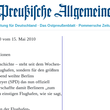
eußische Allgemeine Zeitung
itung für Deutschland · Das Ostpreußenblatt · Pommersche Zeit
Politik
0 vom 15. Mai 2010
Kultur
Wirtschaft
lionen
Panorama
Gesellschaft
schichte – steht seit dem Wochen­
Leben
ughafen, sondern für den größten
Geschichte
end weihte Berlins
Ostpreußen
yer (SPD) das nun offiziell
Pommern
Berlin-Brandenburg
rschaffte damit Berlinern „zum
Schlesien
einstigen Flughafen, wie sie sagt,
Danzig und Westpreußen
Bücher
n der Flughafen-