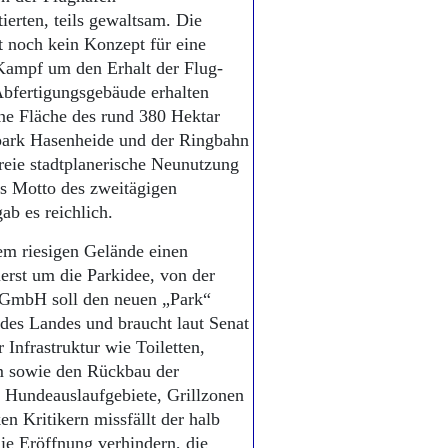
ierten, teils gewaltsam. Die
 noch kein Konzept für eine
 Kampf um den Erhalt der Flug-
Abfertigungsgebäude erhalten
ene Fläche des rund 380 Hektar
park Hasenheide und der Ringbahn
freie stadtplanerische Neunutzung
as Motto des zweitägigen
ab es reichlich.
em riesigen Gelände einen
erst um die Parkidee, von der
n GmbH soll den neuen „Park“
t des Landes und braucht laut Senat
 Infrastruktur wie Toiletten,
m sowie den Rück­bau der
 Hundeauslaufgebiete, Grillzonen
n Kritikern missfällt der halb
die Eröffnung verhindern, die