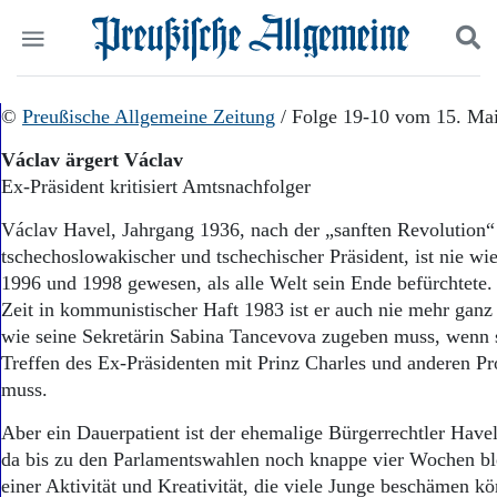
Politik
©
Preußische Allgemeine Zeitung
Suchen und finden
/ Folge 19-10 vom 15. Ma
Kultur
Václav ärgert Václav
Wirtschaft
Ex-Präsident kritisiert Amtsnachfolger
Panorama
Gesellschaft
Václav Havel, Jahrgang 1936, nach der „sanften Revolution
Leben
tschechoslowakischer und tschechischer Präsident, ist nie wi
Geschichte
1996 und 1998 gewesen, als alle Welt sein Ende befürchtete.
Ostpreußen
Zeit in kommunistischer Haft 1983 ist er auch nie mehr gan
Pommern
Berlin-Brandenburg
wie seine Sekretärin Sabina Tancevova zugeben muss, wenn 
Schlesien
Treffen des Ex-Präsidenten mit Prinz Charles und anderen P
Danzig und Westpreußen
muss.
Bücher
Aber ein Dauerpatient ist der ehemalige Bürgerrechtler Havel
Start
da bis zu den Parlamentswahlen noch knappe vier Wochen ble
Wer wir sind
einer Aktivität und Kreativität, die viele Junge beschämen kö