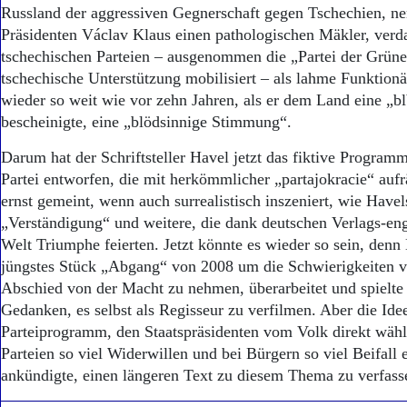
Aktuelle Ausgabe
Russland der aggressiven Gegnerschaft gegen Tschechien, n
Abonnenten-Login
Präsidenten Václav Klaus einen pathologischen Mäkler, ver
Abonnent werden
tschechischen Parteien – ausgenommen die „Partei der Grünen“
Abo Prämien
tschechische Unterstützung mobilisiert – als lahme Funktionä
Archiv
wieder so weit wie vor zehn Jahren, als er dem Land eine „b
Mediadaten
bescheinigte, eine „blödsinnige Stimmung“.
Kontakt
Impressum
Darum hat der Schriftsteller Havel jetzt das fiktive Program
Datenschutz
Partei entworfen, die mit herkömmlicher „partajokracie“ aufr
ernst gemeint, wenn auch surrealistisch inszeniert, wie Have
„Verständigung“ und weitere, die dank deutschen Verlags-eng
Welt Triumphe feierten. Jetzt könnte es wieder so sein, denn 
jüngstes Stück „Abgang“ von 2008 um die Schwierigkeiten vo
Abschied von der Macht zu nehmen, überarbeitet und spielte
Gedanken, es selbst als Regisseur zu verfilmen. Aber die Ide
Parteiprogramm, den Staatspräsidenten vom Volk direkt wähle
Parteien so viel Widerwillen und bei Bürgern so viel Beifall
ankündigte, einen längeren Text zu diesem Thema zu verfass