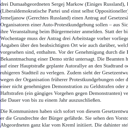
drei Dumaabgeordneten Sergej Markow (Einiges Russland),
(Liberaldemokratische Partei und einst selbst Oppositionelle
Jemeljanow (Gerechtes Russland) einen Antrag auf Gesetzes
Organisatoren einer Auto-Protestkundgebung sollen – aus Si
ihre Veranstaltung beim Bürgermeister anmelden. Statt der bi
Wochentage muss der Antrag drei Arbeitstage vorher vorlieg
Angaben über den beabsichtigten Ort wie auch darüber, wel
vorgesehen sind, enthalten. Vor der Genehmigung durch die B
Bekanntmachung einer Demo strikt untersagt. Die Beamten h
auf einer Hauptstraße geplante Autorallye an den Stadtrand o
ruhigeren Stadtteil zu verlegen. Zudem sieht der Gesetzentwu
wegen der Organisation früherer Protestkundgebungen oder 
einer nicht genehmigten Demonstration zu Geldstrafen oder z
Haftstrafen (ein gängiges Vorgehen gegen Demonstranten) ver
die Dauer von bis zu einem Jahr auszuschließen.
Die Kommunisten haben sich sofort von diesem Gesetzentwurf
er die Grundrechte der Bürger gefährde. Sie sehen den Vorsto
Abgeordneten ganz klar vom Kreml initiiert. Die dahinter ste