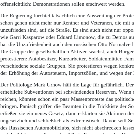
offensichtlich: Demonstrationen sollen erschwert werden.
Die Regierung fürchtet tatsächlich eine Ausweitung der Prote
schon gehen nicht mehr nur Rentner und Veteranen, die mit 
unzufrieden sind, auf die Straße. Es sind auch nicht nur oppos
wie Garri Kasparow oder Eduard Limonow, die zu Demos au
hat die Unzufriedenheit auch den russischen Otto Normalverb
Die Gruppe der gesellschaftlich Aktiven wächst, auch Bürger
protestieren: Autobesitzer, Kurzarbeiter, Soldatenmütter, Fam
verschiedene soziale Gruppen. Sie protestieren wegen konkr
der Erhöhung der Autosteuern, Importzöllen, und wegen der B
Der Politologe Mark Urnow hält die Lage für gefährlich. Der
erhebliche Subventionen bei schwindenden Reserven. Wenn d
reichen, könnten schon ein paar Massenproteste das politisc
bringen. Panisch griffen die Beamten in die Trickkiste der S
erließen sie ein neues Gesetz, dann erklärten sie Aktionen de
ungesetzlich und schließlich als extremistisch. Davon will S
des Russischen Automobilclubs, sich nicht abschrecken lassen