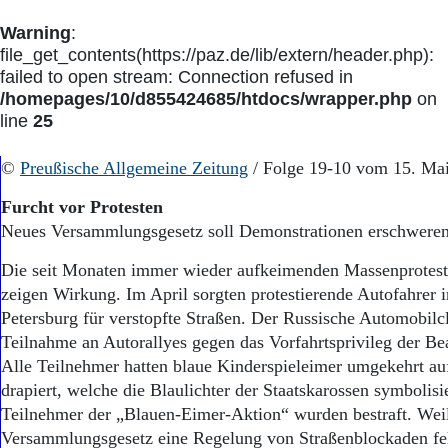
Warning
:
file_get_contents(https://paz.de/lib/extern/header.php):
failed to open stream: Connection refused in
/homepages/10/d855424685/htdocs/wrapper.php
on
line
25
©
Preußische Allgemeine Zeitung
/ Folge 19-10 vom 15. Ma
Furcht vor Protesten
Neues Versammlungsgesetz soll Demonstrationen erschwere
Die seit Monaten immer wieder aufkeimenden Massenprotest
zeigen Wirkung. Im April sorgten protestierende Autofahrer 
Petersburg für verstopfte Straßen. Der Russische Automobilcl
Teilnahme an Autorallyes gegen das Vorfahrtsprivileg der B
Alle Teilnehmer hatten blaue Kinderspieleimer umgekehrt au
drapiert, welche die Blaulichter der Staatskarossen symbolisie
Teilnehmer der „Blauen-Eimer-Aktion“ wurden bestraft. Weil
Versammlungsgesetz eine Regelung von Straßenblockaden fehl