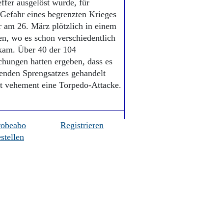
fer ausgelöst wurde, für
e Gefahr eines begrenzten Krieges
r am 26. März plötzlich in einem
n, wo es schon verschiedentlich
kam. Über 40 der 104
hungen hatten ergeben, dass es
enden Sprengsatzes gehandelt
et vehement eine Torpedo-Attacke.
robeabo
Registrieren
stellen