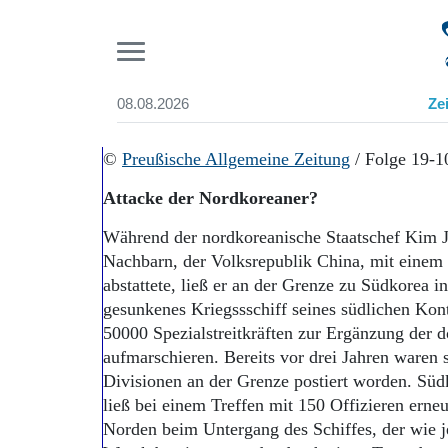
Pr
08.08.2026
Ze
Suchen und finden
Start
©
Preußische Allgemeine Zeitung
/ Folge 19-1
Wer wir sind
Attacke der Nordkoreaner?
Aktuelle Ausgabe
Abonnenten-Login
Während der nordkoreanische Staatschef Kim J
Abonnent werden
Nachbarn, der Volksrepublik China, mit einem
Abo Prämien
abstattete, ließ er an der Grenze zu Südkorea 
Archiv
gesunkenes Kriegssschiff seines südlichen Kon
Mediadaten
50000 Spezialstreitkräften zur Ergänzung der d
aufmarschieren. Bereits vor drei Jahren waren
Divisionen an der Grenze postiert worden. Sü
ließ bei einem Treffen mit 150 Offizieren erneu
Norden beim Untergang des Schiffes, der wie 