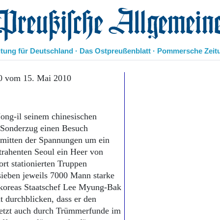
eußische Allgemeine Zeitung
itung für Deutschland · Das Ostpreußenblatt · Pommersche Zeit
Politik
0 vom 15. Mai 2010
Kultur
Wirtschaft
Panorama
ong-il seinem chinesischen
Gesellschaft
 Sonderzug einen Besuch
Leben
inmitten der Spannungen um ein
Geschichte
trahenten Seoul ein Heer von
Ostpreußen
ort stationierten Truppen
Pommern
Berlin-Brandenburg
 sieben jeweils 7000 Mann starke
Schlesien
dkoreas Staatschef Lee Myung-Bak
Danzig und Westpreußen
t durchblicken, dass er den
Bücher
jetzt auch durch Trümmerfunde im