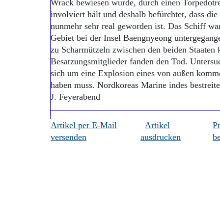
Wrack bewiesen wurde, durch einen Torpedotref
involviert hält und deshalb befürchtet, dass di
nunmehr sehr real geworden ist. Das Schiff wa
Gebiet bei der Insel Baengnyeong untergegange
zu Scharmützeln zwischen den beiden Staaten 
Besatzungsmitglieder fanden den Tod. Untersuc
sich um eine Explosion eines von außen komm
haben muss. Nordkoreas Marine indes bestreit
J. Feyerabend
Artikel per E-Mail
Artikel
P
versenden
ausdrucken
be