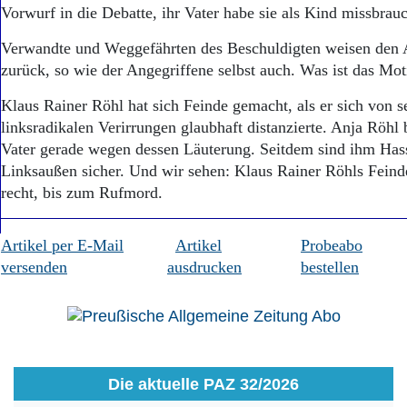
Aktuelle Ausgabe
Vorwurf in die Debatte, ihr Vater habe sie als Kind missbrauc
Abonnenten-Login
Abonnent werden
Verwandte und Weggefährten des Beschuldigten weisen den 
Abo Prämien
zurück, so wie der Angegriffene selbst auch. Was ist das Mot
Archiv
Mediadaten
Klaus Rainer Röhl hat sich Feinde gemacht, als er sich von s
linksradikalen Verirrungen glaubhaft distanzierte. Anja Röhl
Kontakt
Vater gerade wegen dessen Läuterung. Seitdem sind ihm Has
Impressum
Linksaußen sicher. Und wir sehen: Klaus Rainer Röhls Feinde
Datenschutz
recht, bis zum Rufmord.
Artikel per E-Mail
Artikel
Probeabo
versenden
ausdrucken
bestellen
Die aktuelle PAZ 32/2026