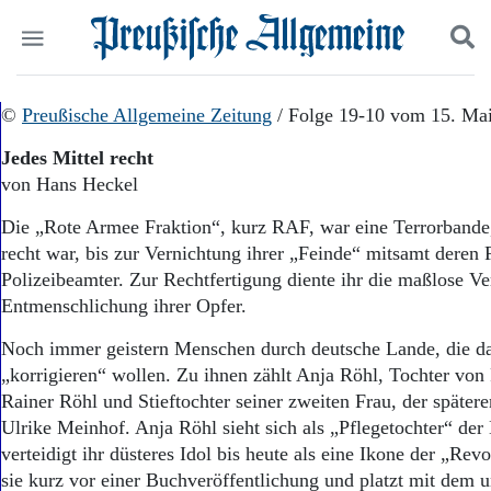
Politik
©
Preußische Allgemeine Zeitung
Suchen und finden
/ Folge 19-10 vom 15. Ma
Kultur
Jedes Mittel recht
Wirtschaft
von Hans Heckel
Panorama
Gesellschaft
Die „Rote Armee Fraktion“, kurz RAF, war eine Terrorbande,
Leben
recht war, bis zur Vernichtung ihrer „Feinde“ mitsamt deren 
Geschichte
Polizeibeamter. Zur Rechtfertigung diente ihr die maßlose Ve
Ostpreußen
Entmenschlichung ihrer Opfer.
Pommern
Berlin-Brandenburg
Noch immer geistern Menschen durch deutsche Lande, die d
Schlesien
„korrigieren“ wollen. Zu ihnen zählt Anja Röhl, Tochter vo
Danzig und Westpreußen
Rainer Röhl und Stieftochter seiner zweiten Frau, der späte
Bücher
Ulrike Meinhof. Anja Röhl sieht sich als „Pflegetochter“ de
Start
verteidigt ihr düsteres Idol bis heute als eine Ikone der „Rev
Wer wir sind
sie kurz vor einer Buchveröffentlichung und platzt mit dem 