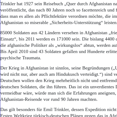
Aktuelle Ausgabe
Trinkler hat 1927 sein Reisebuch „Quer durch Afghanistan n
Abonnenten-Login
veröffentlicht, das nach 80 Jahren noch so facettenreich und 
Abonnent werden
dass man es allen als Pflichtlektüre verordnen möchte, die i
Abo Prämien
Afghanistan so miserable „Sicherheits-Unterstützung“ leisten
Archiv
Mediadaten
85000 Soldaten aus 42 Ländern versehen in Afghanistan „fr
Einsatz“, bis 2011 werden es 171000 sein. Die bislang 4400 
Kontakt
Impressum
die afghanische Politiker als „wirkungslos“ abtun, werden au
Datenschutz
Bis April 2010 sind 43 Soldaten gefallen und Hunderte erlitt
psychische Traumata.
Der Krieg in Afghanistan ist sinnlos, seine Begründungen („
wird nicht nur, aber auch am Hindukusch verteidigt.“) sind v
Deutschen wollen den Krieg mehrheitlich nicht und entfremd
deutschen Soldaten, die ihn führen. Das ist ein unverdientes
vermeidbar wäre, würde man sich die Erfahrungen aneignen, 
Afghanistan-Reisende vor rund 90 Jahren machten.
Das gilt besonders für Emil Trinkler, dessen Expedition nich
Ersten Weltkrieg türkisch-deutschen Plänen gegen das in Afg