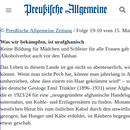
Politik
©
Preußische Allgemeine Zeitung
Suchen und finden
/ Folge 19-10 vom 15. Ma
Kultur
Was wir bekämpfen, ist urafghanisch
Wirtschaft
Keine Bildung für Mädchen und Schleier für alle Frauen gab
Panorama
Alkoholverbot auch vor den Taliban
Gesellschaft
Leben
Das Leben in diesem Lande ist gar nicht so abenteuerlich, 
Geschichte
könnte. Wenn man nicht Pech hat, könnte man jahrelang in A
Ostpreußen
umherziehen, ohne dass einem ein Haar gekrümmt wird“ – so
Pommern
Berlin-Brandenburg
der deutsche Geologe Emil Trinkler (1896–1931) seine Afgha
Schlesien
die er 1923/24 für eine „neugegründete afghanische Handelsg
Danzig und Westpreußen
unternahm, um Kohle- und Erzlagerstätten zu finden. Monate
Bücher
westlichen Herat bis zum östlichen Kabul durch den unwirtl
gezogen, hat Hunger und Kälte erduldet, ist Räubern begegne
Start
etwas geschah.
Wer wir sind