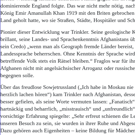
dominierende England folgte. Das war nicht mehr nötig, nac
König Emir Amanullah Khan 1919 mit den Briten gebrochen
Land geholt hatte, wo sie Straßen, Städte, Hospitäler und Sc
Pionier dieser Entwicklung war Trinkler. Seine geologische
brillant, seine Landes- und Sprachenkenntnis Afghanistans ü
sein Credo) „wenn man als Geograph fremde Länder bereist,
Landessprache beherrschen. Ohne Kenntnis der Sprache wird
betreffende Volk stets ein Rätsel bleiben.“ Fraglos war für i
Afghanen nicht mit angelsächsischer Arroganz oder russische
begegnen solle.
Über das freudlose Sowjetrussland („Ich habe in Moskau ni
herzlich lachen hören“) kam Trinkler nach Afghanistan, des
besser gefielen, als seine Worte vermuten lassen: „Fanatisch“ 
hartnäckig und beharrlich, „misstrauisch“ und „unfreundlich“
vorsichtige Erfahrung spiegelte: „Sehr erfreut schienen die L
unseren Besuch zu sein, sie wurden in ihrer Ruhe und Abgesc
Dazu gehören auch Eigenheiten – keine Bildung für Mädchen,