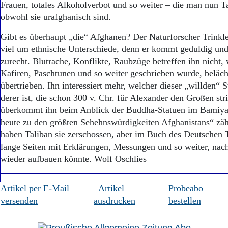
Frauen, totales Alkoholverbot und so weiter – die man nun Ta
obwohl sie urafghanisch sind.
Gibt es überhaupt „die“ Afghanen? Der Naturforscher Trinkler
viel um ethnische Unterschiede, denn er kommt geduldig und 
zurecht. Blutrache, Konflikte, Raubzüge betreffen ihn nicht,
Kafiren, Paschtunen und so weiter geschrieben wurde, beläche
übertrieben. Ihn interessiert mehr, welcher dieser „willden
derer ist, die schon 300 v. Chr. für Alexander den Großen str
überkommt ihn beim Anblick der Buddha-Statuen im Bamiyan
heute zu den größten Sehehnswürdigkeiten Afghanistans“ zä
haben Taliban sie zerschossen, aber im Buch des Deutschen T
lange Seiten mit Erklärungen, Messungen und so weiter, nac
wieder aufbauen könnte. Wolf Oschlies
Artikel per E-Mail
Artikel
Probeabo
versenden
ausdrucken
bestellen