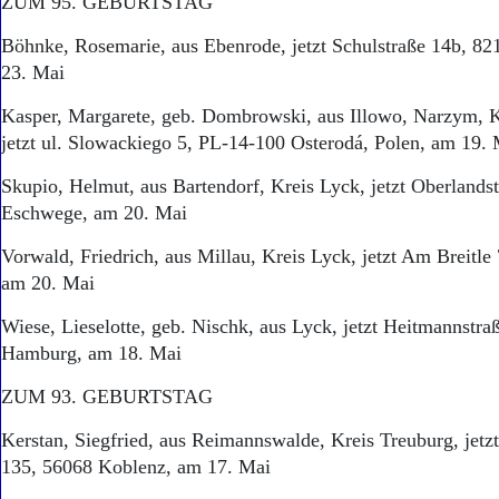
ZUM 95. GEBURTSTAG
Aktuelle Ausgabe
Abonnenten-Login
Böhnke, Rosemarie, aus Ebenrode, jetzt Schulstraße 14b, 82
Abonnent werden
23. Mai
Abo Prämien
Archiv
Kasper, Margarete, geb. Dombrowski, aus Illowo, Narzym, K
Mediadaten
jetzt ul. Slowackiego 5, PL-14-100 Osterodá, Polen, am 19.
Kontakt
Skupio, Helmut, aus Bartendorf, Kreis Lyck, jetzt Oberlands
Impressum
Eschwege, am 20. Mai
Datenschutz
Vorwald, Friedrich, aus Millau, Kreis Lyck, jetzt Am Breitl
am 20. Mai
Wiese, Lieselotte, geb. Nischk, aus Lyck, jetzt Heitmannstra
Hamburg, am 18. Mai
ZUM 93. GEBURTSTAG
Kerstan, Siegfried, aus Reimannswalde, Kreis Treuburg, jetz
135, 56068 Koblenz, am 17. Mai