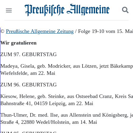
Politik
©
Preußische Allgemeine Zeitung
Suchen und finden
/ Folge 19-10 vom 15. Ma
Kultur
Wir gratulieren
Wirtschaft
Panorama
ZUM 97. GEBURTSTAG
Gesellschaft
Leben
Madeya, Gisela, geb. Modricker, aus Lötzen, jetzt Bäkekam
Geschichte
Wiefelsfelde, am 22. Mai
Ostpreußen
Pommern
ZUM 96. GEBURTSTAG
Berlin-Brandenburg
Kiesow, Helene, geb. Steinke, aus Ostseebad Cranz, Kreis Sa
Schlesien
Danzig und Westpreußen
Bahnstraße 41, 04159 Leipzig, am 22. Mai
Bücher
Thun-Ulmer, Dr. med. Ilse, aus Allenstein und Königsberg, j
Start
Straße 4, 22880 Wedel/Holstein, am 14. Mai
Wer wir sind