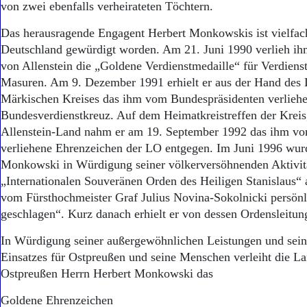
von zwei ebenfalls verheirateten Töchtern.
Das herausragende Engagent Herbert Monkowskis ist vielfac
Deutschland gewürdigt worden. Am 21. Juni 1990 verlieh ihm
von Allenstein die „Goldene Verdienstmedaille“ für Verdien
Masuren. Am 9. Dezember 1991 erhielt er aus der Hand des 
Märkischen Kreises das ihm vom Bundespräsidenten verlieh
Bundesverdienstkreuz. Auf dem Heimatkreistreffen der Krei
Allenstein-Land nahm er am 19. September 1992 das ihm v
verliehene Ehrenzeichen der LO entgegen. Im Juni 1996 wur
Monkowski in Würdigung seiner völkerversöhnenden Aktivit
„Internationalen Souveränen Orden des Heiligen Stanislaus
vom Fürsthochmeister Graf Julius Novina-Sokolnicki persönl
geschlagen“. Kurz danach erhielt er von dessen Ordensleitung
In Würdigung seiner außergewöhnlichen Leistungen und sei
Einsatzes für Ostpreußen und seine Menschen verleiht die L
Ostpreußen Herrn Herbert Monkowski das
Goldene Ehrenzeichen