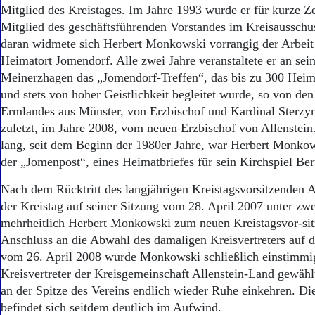
Aktuelle Ausgabe
Mitglied des Kreistages. Im Jahre 1993 wurde er für kurze Zei
Abonnenten-Login
Mitglied des geschäftsführenden Vorstandes im Kreisausschu
Abonnent werden
daran widmete sich Herbert Monkowski vorrangig der Arbeit 
Abo Prämien
Heimatort Jomendorf. Alle zwei Jahre veranstaltete er an se
Archiv
Meinerzhagen das „Jomendorf-Treffen“, das bis zu 300 Heim
Mediadaten
und stets von hoher Geistlichkeit begleitet wurde, so von den
Kontakt
Ermlandes aus Münster, von Erzbischof und Kardinal Sterzyn
Impressum
zuletzt, im Jahre 2008, vom neuen Erzbischof von Allenstein
Datenschutz
lang, seit dem Beginn der 1980er Jahre, war Herbert Monko
der „Jomenpost“, eines Heimatbriefes für sein Kirchspiel Ber
Nach dem Rücktritt des langjährigen Kreistagsvorsitzenden A
der Kreistag auf seiner Sitzung vom 28. April 2007 unter zw
mehrheitlich Herbert Monkowski zum neuen Kreistagsvor-si
Anschluss an die Abwahl des damaligen Kreisvertreters auf d
vom 26. April 2008 wurde Monkowski schließlich einstimm
Kreisvertreter der Kreisgemeinschaft Allenstein-Land gewäh
an der Spitze des Vereins endlich wieder Ruhe einkehren. Di
befindet sich seitdem deutlich im Aufwind.