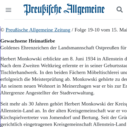
Politik
©
Preußische Allgemeine Zeitung
Suchen und finden
/ Folge 19-10 vom 15. Ma
Kultur
Gewachsene Heimatliebe
Wirtschaft
Goldenes Ehrenzeichen der Landsmannschaft Ostpreußen fü
Panorama
Gesellschaft
Herbert Monkowski erblickte am 8. Juni 1934 in Allenstein d
Leben
Nach dem Zweiten Weltkrieg erlernte er in seiner Geburtssta
Geschichte
Tischlerhandwerk. In den beiden Fächern Möbeltischlerei und
Ostpreußen
erfolgreich die Meisterprüfung ab. Monkowski gehörte zu den
Pommern
Berlin-Brandenburg
An seinem neuen Wohnort in Meinerzhagen war er bis zur Er
Schlesien
Altergrenze Angestellter der Stadtverwaltung.
Danzig und Westpreußen
Seit mehr als 30 Jahren gehört Herbert Monkowski der Krei
Bücher
Allenstein-Land an. In der alten Kreisgemeinschaft war er v
Start
Kirchspielvertreter von Jomendorf und Bertung. Seit der Gr
Wer wir sind
gerichtlich eingetragenen Kreisgemeinschaft Allenstein-Land