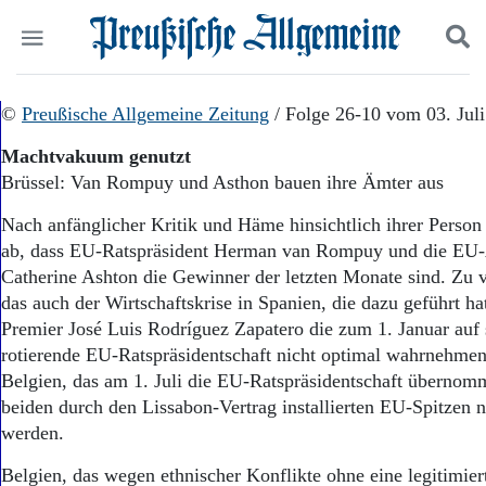
Politik
©
Preußische Allgemeine Zeitung
Suchen und finden
/ Folge 26-10 vom 03. Jul
Kultur
Machtvakuum genutzt
Wirtschaft
Brüssel: Van Rompuy und Asthon bauen ihre Ämter aus
Panorama
Gesellschaft
Nach anfänglicher Kritik und Häme hinsichtlich ihrer Person
Leben
ab, dass EU-Ratspräsident Herman van Rompuy und die EU-
Geschichte
Catherine Ashton die Gewinner der letzten Monate sind. Zu 
Ostpreußen
das auch der Wirtschaftskrise in Spanien, die dazu geführt ha
Pommern
Berlin-Brandenburg
Premier José Luis Rodríguez Zapatero die zum 1. Januar auf 
Schlesien
rotierende EU-Ratspräsidentschaft nicht optimal wahrnehme
Danzig und Westpreußen
Belgien, das am 1. Juli die EU-Ratspräsidentschaft übernom
Bücher
beiden durch den Lissabon-Vertrag installierten EU-Spitzen n
werden.
Start
Wer wir sind
Belgien, das wegen ethnischer Konflikte ohne eine legitimiert