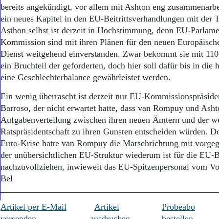
Aktuelle Ausgabe
bereits angekündigt, vor allem mit Ashton eng zusammenarbe
Abonnenten-Login
ein neues Kapitel in den EU-Beitrittsverhandlungen mit der T
Abonnent werden
Asthon selbst ist derzeit in Hochstimmung, denn EU-Parlam
Abo Prämien
Kommission sind mit ihren Plänen für den neuen Europäisch
Archiv
Dienst weitgehend einverstanden. Zwar bekommt sie mit 110
Mediadaten
ein Bruchteil der geforderten, doch hier soll dafür bis in die
Kontakt
eine Geschlechterbalance gewährleistet werden.
Impressum
Datenschutz
Ein wenig überrascht ist derzeit nur EU-Kommissionspräsid
Barroso, der nicht erwartet hatte, dass van Rompuy und Asht
Aufgabenverteilung zwischen ihren neuen Ämtern und der w
Ratspräsidentschaft zu ihren Gunsten entscheiden würden. Do
Euro-Krise hatte van Rompuy die Marschrichtung mit vorgeg
der unübersichtlichen EU-Struktur wiederum ist für die EU-
nachzuvollziehen, inwieweit das EU-Spitzenpersonal vom Volk
Bel
Artikel per E-Mail
Artikel
Probeabo
versenden
ausdrucken
bestellen