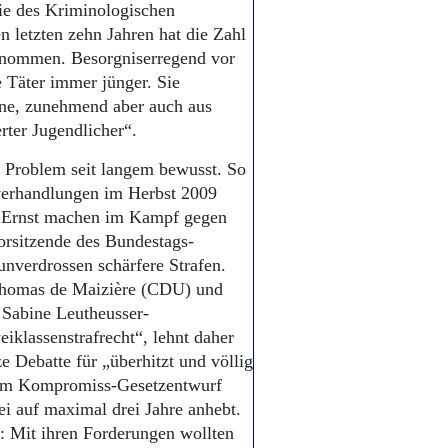
udie des Kriminologischen
n letzten zehn Jahren hat die Zahl
genommen. Besorgniserregend vor
 Täter immer jünger. Sie
zene, zunehmend aber auch aus
rter Jugendlicher“.
s Problem seit langem bewusst. So
verhandlungen im Herbst 2009
 „Ernst machen im Kampf gegen
orsitzende des Bundestags-
verdrossen schärfere Strafen.
 Thomas de Maizière (CDU) und
 Sabine Leutheusser-
iklassenstrafrecht“, lehnt daher
e Debatte für „überhitzt und völlig
inem Kompromiss-Gesetzentwurf
ei auf maximal drei Jahre anhebt.
er: Mit ihren Forderungen wollten