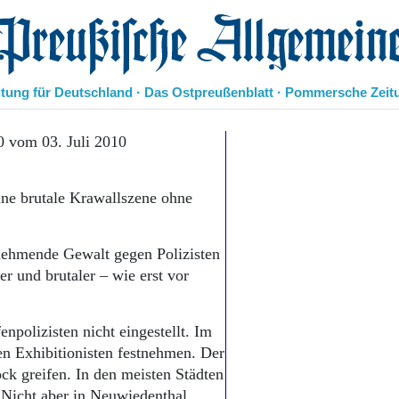
eußische Allgemeine Zeitung
itung für Deutschland · Das Ostpreußenblatt · Pommersche Zeit
Politik
0 vom 03. Juli 2010
Kultur
Wirtschaft
ine brutale Krawallszene ohne
Panorama
Gesellschaft
Leben
unehmende Gewalt gegen Polizisten
Geschichte
 und brutaler – wie erst vor
Ostpreußen
Pommern
Berlin-Brandenburg
polizisten nicht eingestellt. Im
Schlesien
en Exhibitionisten festnehmen. Der
Danzig und Westpreußen
ck greifen. In den meisten Städten
Bücher
 Nicht aber in Neuwiedenthal,