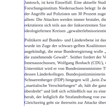
Jantosch, ist kein Einzelfall. Eine aktuelle St
Forschungsinstituts Niedersachsen belegt: In de
der Angriffe auf Polizisten um 30 Prozent zu
allem: Die Attacken werden immer brutaler, die
rekrutieren sich teils aus der linksextremen S
ideologiefernen Kreisen „gewalterlebnisorientie
Politikern auf Bundes- und Länderebene ist da
wurde im Zuge der schwarz-gelben Koalitions
angekündigt, die neue Bundesregierung wolle
die zunehmende Gewalt“. Seither fordert der V
Innenausschussen, Wolfgang Bosbach (CDU), un
Unterstützt wird er von Bundesinnenminister
dessen Länderkollegen. Bundesjustizministerin
Schnarrenberger (FDP) hingegen will „kein Zwe
„martialische Verschärfungen“ ab, hält die ganz
überdreht“ und ließ sich schließlich nur zu e
herab, der lediglich die Strafandrohung von zw
Gleichzeitig geht sie ihrerseits zur Attacke üb