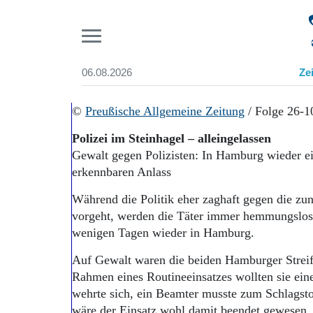
Pr
06.08.2026
Ze
Suchen und finden
Start
©
Preußische Allgemeine Zeitung
/ Folge 26-1
Wer wir sind
Polizei im Steinhagel – alleingelassen
Aktuelle Ausgabe
Gewalt gegen Polizisten: In Hamburg wieder e
Abonnenten-Login
erkennbaren Anlass
Abonnent werden
Abo Prämien
Während die Politik eher zaghaft gegen die z
Archiv
vorgeht, werden die Täter immer hemmungsloser
Mediadaten
wenigen Tagen wieder in Hamburg.
Auf Gewalt waren die beiden Hamburger Streifen
Rahmen eines Routineeinsatzes wollten sie ein
wehrte sich, ein Beamter musste zum Schlagsto
wäre der Einsatz wohl damit beendet gewesen.