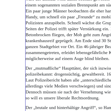
einem sogenannten sozialen Brennpunkt am süd
Ein paar junge Männer beobachten die eher ha
Handy, um schnell ein paar „Freunde“ zu mobil
Polizisten anzupöbeln. Schnell wächst die Gru
Seiten der Polizei trifft später Verstärkung ein.
Betonbrocken fliegen, der Mob geht zum Angri
krankenhausreif geprügelt. Am Ende sind 30 S
ganzen Stadtgebiet vor Ort. Ein 46-jähriger B
zusammengetreten, erleidet lebensgefährliche 
möglicherweise auf einem Auge blind bleiben.
Der „mutmaßliche“ Haupttäter, der sich inzwisch
polizeibekannt: drogensüchtig, gewaltbereit. 16
Laut Polizeibericht haben alle „unterschiedlic
allerdings viele Medien verschwiegen) und sin
Dennoch müssen sie nach der Vernehmung wiede
so will es unsere liberale Rechtsordnung.
Der „brutale und hinterhältige Angriff“, so Ha