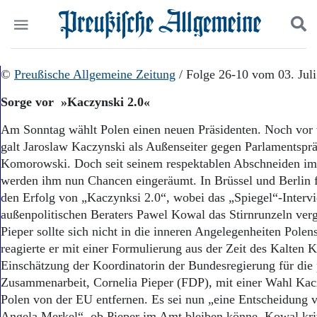
Politik
©
Preußische Allgemeine Zeitung
Suchen und finden
/ Folge 26-10 vom 03. Jul
Kultur
Sorge vor »Kaczynski 2.0«
Wirtschaft
Panorama
Am Sonntag wählt Polen einen neuen Präsidenten. Noch vo
Gesellschaft
galt Jaroslaw Kaczynski als Außenseiter gegen Parlamentspr
Leben
Komorowski. Doch seit seinem respektablen Abschneiden im
Geschichte
werden ihm nun Chancen eingeräumt. In Brüssel und Berlin f
Ostpreußen
den Erfolg von „Kaczynksi 2.0“, wobei das „Spiegel“-Interv
Pommern
Berlin-Brandenburg
außenpolitischen Beraters Pawel Kowal das Stirnrunzeln verg
Schlesien
Pieper sollte sich nicht in die inneren Angelegenheiten Polen
Danzig und Westpreußen
reagierte er mit einer Formulierung aus der Zeit des Kalten K
Bücher
Einschätzung der Koordinatorin der Bundesregierung für die
Zusammenarbeit, Cornelia Pieper (FDP), mit einer Wahl Kac
Start
Polen von der EU entfernen. Es sei nun „eine Entscheidung 
Wer wir sind
Angela Merkel“, ob Pieper im Amt bleiben könne. Kowal kriti