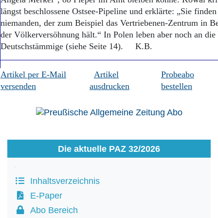
Aktuelle Ausgabe
längst beschlossene Ostsee-Pipeline und erklärte: „Sie finden
Abonnenten-Login
Abonnent werden
niemanden, der zum Beispiel das Vertriebenen-Zentrum in Ber
Abo Prämien
der Völkerversöhnung hält.“ In Polen leben aber noch an di
Archiv
Deutschstämmige (siehe Seite 14). K.B.
Mediadaten
Kontakt
Artikel per E-Mail
Artikel
Probeabo
Impressum
versenden
ausdrucken
bestellen
Datenschutz
Die aktuelle PAZ 32/2026
Inhaltsverzeichnis
E-Paper
Abo Bereich