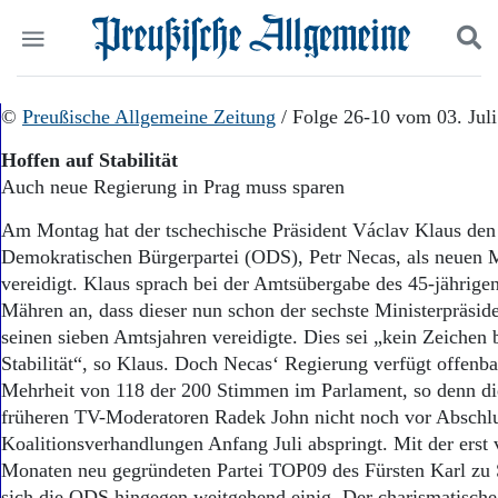
Politik
©
Preußische Allgemeine Zeitung
Suchen und finden
/ Folge 26-10 vom 03. Jul
Kultur
Hoffen auf Stabilität
Wirtschaft
Auch neue Regierung in Prag muss sparen
Panorama
Gesellschaft
Am Montag hat der tschechische Präsident Václav Klaus den
Leben
Demokratischen Bürgerpartei (ODS), Petr Necas, als neuen M
Geschichte
vereidigt. Klaus sprach bei der Amtsübergabe des 45-jährige
Ostpreußen
Mähren an, dass dieser nun schon der sechste Ministerpräsiden
Pommern
Berlin-Brandenburg
seinen sieben Amtsjahren vereidigte. Dies sei „kein Zeichen 
Schlesien
Stabilität“, so Klaus. Doch Necas‘ Regierung verfügt offenba
Danzig und Westpreußen
Mehrheit von 118 der 200 Stimmen im Parlament, so denn di
Bücher
früheren TV-Moderatoren Radek John nicht noch vor Abschlu
Koalitionsverhandlungen Anfang Juli abspringt. Mit der erst
Start
Monaten neu gegründeten Partei TOP09 des Fürsten Karl zu 
Wer wir sind
sich die ODS hingegen weitgehend einig. Der charismatisch