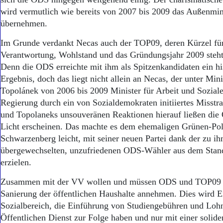
Aktuelle Ausgabe
wird vermutlich wie bereits von 2007 bis 2009 das Außenmin
Abonnenten-Login
Abonnent werden
übernehmen.
Abo Prämien
Im Grunde verdankt Necas auch der TOP09, deren Kürzel für
Archiv
Verantwortung, Wohlstand und das Gründungsjahr 2009 steht
Mediadaten
Denn die ODS erreichte mit ihm als Spitzenkandidaten ein his
Kontakt
Ergebnis, doch das liegt nicht allein an Necas, der unter Min
Impressum
Topolánek von 2006 bis 2009 Minister für Arbeit und Soziale
Datenschutz
Regierung durch ein von Sozialdemokraten initiiertes Misst
und Topolaneks unsouveränen Reaktionen hierauf ließen die
Licht erscheinen. Das machte es dem ehemaligen Grünen-Pol
Schwarzenberg leicht, mit seiner neuen Partei dank der zu i
übergewechselten, unzufriedenen ODS-Wähler aus dem Stand
erzielen.
Zusammen mit der VV wollen und müssen ODS und TOP09 s
Sanierung der öffentlichen Haushalte annehmen. Dies wird E
Sozialbereich, die Einführung von Studiengebühren und Lo
Öffentlichen Dienst zur Folge haben und nur mit einer solid