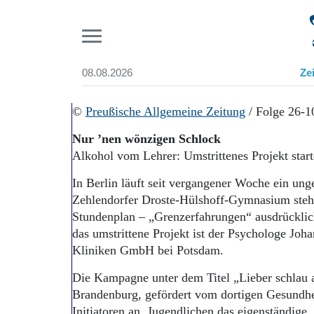
Pr
08.08.2026
Ze
Suchen und finden
Start
©
Preußische Allgemeine Zeitung
/ Folge 26-1
Wer wir sind
Nur ’nen wönzigen Schlock
Aktuelle Ausgabe
Alkohol vom Lehrer: Umstrittenes Projekt start
Abonnenten-Login
Abonnent werden
In Berlin läuft seit vergangener Woche ein u
Abo Prämien
Zehlendorfer Droste-Hülshoff-Gymnasium steh
Archiv
Stundenplan – „Grenzerfahrungen“ ausdrücklich
Mediadaten
das umstrittene Projekt ist der Psychologe Jo
Kliniken GmbH bei Potsdam.
Die Kampagne unter dem Titel „Lieber schlau a
Brandenburg, gefördert vom dortigen Gesundhei
Initiatoren an, Jugendlichen das eigenständige