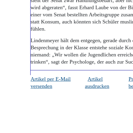
sieht der Senat zwar Handlungsbedarf, aber ni
wird abgeraten“, fasst Erhard Laube von der B
einer vom Senat bestellten Arbeitsgruppe zusa
statt Konsum, auch könnten sich Schüler musl
fühlen.
Lindenmeyer hält dem entgegen, gerade durch
Besprechung in der Klasse entstehe soziale Ko
niemand: „Wir wollen die Jugendlichen erreich
trinken“, sagt der Psychologe, der auch zur
Artikel per E-Mail
Artikel
P
versenden
ausdrucken
be