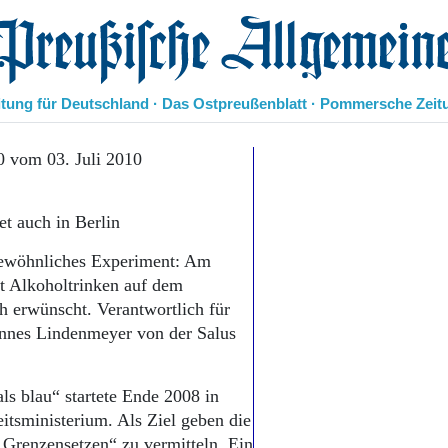
eußische Allgemeine Zeitung
itung für Deutschland · Das Ostpreußenblatt · Pommersche Zeit
Politik
0 vom 03. Juli 2010
Kultur
Wirtschaft
et auch in Berlin
Panorama
Gesellschaft
ngewöhnliches Experiment: Am
Leben
t Alkoholtrinken auf dem
Geschichte
 erwünscht. Verantwortlich für
Ostpreußen
hannes Lindenmeyer von der Salus
Pommern
Berlin-Brandenburg
Schlesien
ls blau“ startete Ende 2008 in
Danzig und Westpreußen
tsministerium. Als Ziel geben die
Bücher
 „Grenzensetzen“ zu vermitteln. Ein