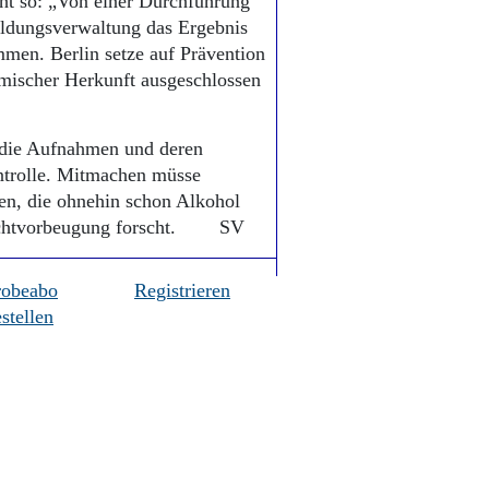
cht so: „Von einer Durchführung
ildungsverwaltung das Ergebnis
mmen. Berlin setze auf Prävention
imischer Herkunft ausgeschlossen
 die Aufnahmen und deren
ntrolle. Mitmachen müsse
en, die ohnehin schon Alkohol
 Suchtvorbeugung forscht. SV
robeabo
Registrieren
stellen