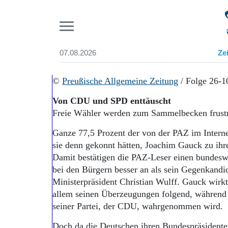
Pr
07.08.2026
Ze
Suchen und finden
Start
©
Preußische Allgemeine Zeitung
/ Folge 26-1
Wer wir sind
Von CDU und SPD enttäuscht
Aktuelle Ausgabe
Freie Wähler werden zum Sammelbecken frustr
Abonnenten-Login
Abonnent werden
Ganze 77,5 Prozent der von der PAZ im Interne
Abo Prämien
sie denn gekonnt hätten, Joachim Gauck zu ih
Archiv
Damit bestätigen die PAZ-Leser einen bundes
Mediadaten
bei den Bürgern besser an als sein Gegenkandid
Ministerpräsident Christian Wulff. Gauck wirkt
allem seinen Überzeugungen folgend, während 
seiner Partei, der CDU, wahrgenommen wird.
Doch da die Deutschen ihren Bundespräsidenten