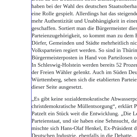
haben bei der Wahl des deutschen Staatsoberh
eine Rolle gespielt. Allerdings hat das steigen
mehr Authentizität und Unabhängigkeit in eine
geschaffen. Sortiert man die Bürgermeister die
Parteienzugehörigkeit, so kommt man zu dem E
Dörfer, Gemeinden und Städte mehrheitlich ni
Volksparteien regiert werden. So sind in Thüri
Bürgermeisterposten in Hand von Parteilosen o
In Schleswig-Holstein werden bereits 52 Proz
der Freien Wähler gelenkt. Auch im Süden Deu
Württemberg, sehen sich die etablierten Parte
dieser Seite ausgesetzt.
„Es gibt keine sozialdemokratische Abwasserpo
christdemokratische Müllentsorgung“, erklärt P
Patzelt ein Stück weit die Entwicklung. „Die 
Parteienstaat, und sie haben eine Sehnsucht, da
mischte sich Hans-Olaf Henkel, Ex-Präsident 
Deutschen Industrie, ebenfalls in die Debatte.