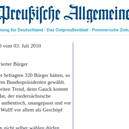
eußische Allgemeine Zeitung
itung für Deutschland · Das Ostpreußenblatt · Pommersche Zeit
Politik
0 vom 03. Juli 2010
Kultur
Wirtschaft
ierter Bürger
Panorama
Gesellschaft
t befragten 320 Bürger hätten, so
Leben
rem Bundespräsidenten gewählt.
Geschichte
weiten Trend, denn Gauck kommt
Ostpreußen
at, der niedersächsische
Pommern
Berlin-Brandenburg
 authentisch, unangepasst und vor
Schlesien
Wulff vor allem als Geschöpf
Danzig und Westpreußen
Bücher
 nicht selber wählen dürfen,