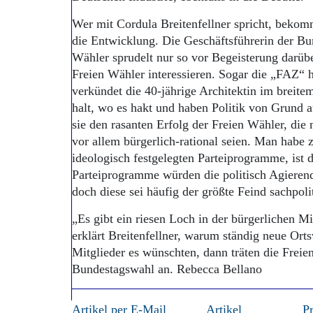
Wer mit Cordula Breitenfellner spricht, bekom
die Entwicklung. Die Geschäftsführerin der Bu
Wähler sprudelt nur so vor Begeisterung darüber,
Freien Wähler interessieren. Sogar die „FAZ“ 
verkündet die 40-jährige Architektin im breite
halt, wo es hakt und haben Politik von Grund auf
sie den rasanten Erfolg der Freien Wähler, die n
vor allem bürgerlich-rational seien. Man habe z
ideologisch festgelegten Parteiprogramme, ist d
Parteiprogramme würden die politisch Agierend
doch diese sei häufig der größte Feind sachpol
„Es gibt ein riesen Loch in der bürgerlichen Mi
erklärt Breitenfellner, warum ständig neue Ort
Mitglieder es wünschten, dann träten die Freie
Bundestagswahl an. Rebecca Bellano
Artikel per E-Mail
Artikel
P