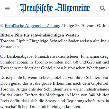
Politik
©
Preußische Allgemeine Zeitung
Suchen und finden
/ Folge 26-10 vom 03. Jul
Kultur
Bittere Pille für schwindsüchtigen Westen
Wirtschaft
Toronto-Gipfel: Ehrgeizige Schwellenländer weisen alte Indus
Panorama
Schranken
Gesellschaft
Leben
Ob Bankenabgabe, Finanztransaktionssteuer, Finanzmarktreg
Geschichte
Schuldenabbau; in Toronto konnten sich G8 und G20 auf nich
Ostpreußen
Trotzdem markiert der Gipfel einen historischen Wendepunkt
Pommern
Berlin-Brandenburg
Es ist peinlich, wenn Lehrer plötzlich von ihren Schülern vo
Schlesien
Doch genau das ist die große Erkenntnis nach dem Gipfeltre
Danzig und Westpreußen
Toronto. Angesichts der Schuldenmisere vieler Industrieländ
Bücher
für das kurze Treffen der Mächtigen in Höhe von 840 Million
Start
Preis dafür, dass sich die Staats- und Regierungschefs trotz 
Wer wir sind
wirtschaftlichen Druck nicht einigen konnten.