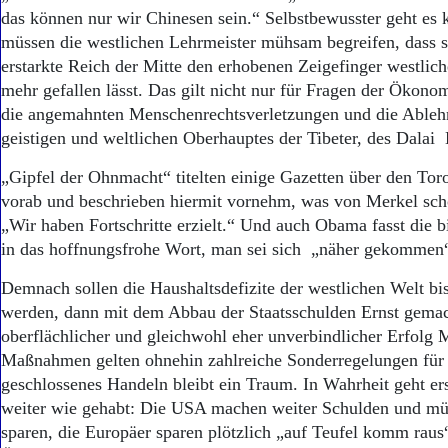
das können nur wir Chinesen sein.“ Selbstbewusster geht es
müssen die westlichen Lehrmeister mühsam begreifen, dass si
erstarkte Reich der Mitte den erhobenen Zeigefinger westliche
mehr gefallen lässt. Das gilt nicht nur für Fragen der Ökono
die angemahnten Menschenrechtsverletzungen und die Ablehn
geistigen und weltlichen Oberhauptes der Tibeter, des Dalai
„Gipfel der Ohnmacht“ titelten einige Gazetten über den To
vorab und beschrieben hiermit vornehm, was von Merkel sch
„Wir haben Fortschritte erzielt.“ Und auch Obama fasst die b
in das hoffnungsfrohe Wort, man sei sich „näher gekommen
Demnach sollen die Haushaltsdefizite der westlichen Welt bis
werden, dann mit dem Abbau der Staatsschulden Ernst gemac
oberflächlicher und gleichwohl eher unverbindlicher Erfolg M
Maßnahmen gelten ohnehin zahlreiche Sonderregelungen für 
geschlossenes Handeln bleibt ein Traum. In Wahrheit geht ers
weiter wie gehabt: Die USA machen weiter Schulden und müs
sparen, die Europäer sparen plötzlich „auf Teufel komm raus“