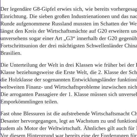
Aktuelle Ausgabe
Abonnenten-Login
Der legendäre G8-Gipfel erwies sich, wie bereits vorhergesagt
Abonnent werden
Einrichtung. Die sieben großen Industrienationen und das nac
Abo Prämien
Runde aufgenommene Russland mussten im Schatten der Welt
Archiv
längst den Kreis der Wirtschaftsmächte auf G20 erweitern un
Mediadaten
unversehens sogar einer Art „G3“ innerhalb der G20 gegenüb
Fortschrittsunion der drei mächtigsten Schwellenländer Chin
Kontakt
Impressum
Brasilien.
Datenschutz
Die Unterteilung der Welt in drei Klassen wie früher bei der 
Klasse beziehungsweise die Erste Welt, die 2. Klasse der Sc
die Holzklasse der sogenannten Entwicklungsländer funktioni
weltweiten Finanz- und Wirtschaftsprobleme inzwischen nicht
Die arroganten Passagiere der 1. Klasse müssen sich unverseh
Emporkömmlingen teilen.
Fast ohne Blessuren ist die aufstrebende Wirtschaftsmacht C
Desaster hervorgegangen, legt an Wachstum zu und funktioni
zudem als Motor der Weltwirtschaft. Ähnliches gilt auch für 
Vor diesem Hintergrund war bereits eine der Forderungen für