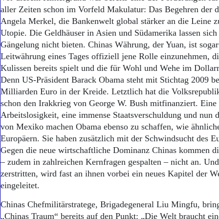
aller Zeiten schon im Vorfeld Makulatur: Das Begehren der 
Angela Merkel, die Bankenwelt global stärker an die Leine z
Utopie. Die Geldhäuser in Asien und Südamerika lassen sich 
Gängelung nicht bieten. Chinas Währung, der Yuan, ist soga
Leitwährung eines Tages offiziell jene Rolle einzunehmen, di
Kulissen bereits spielt und die für Wohl und Wehe im Dolla
Denn US-Präsident Barack Obama steht mit Stichtag 2009 be
Milliarden Euro in der Kreide. Letztlich hat die Volksrepubli
schon den Irakkrieg von George W. Bush mitfinanziert. Eine
Arbeitslosigkeit, eine immense Staatsverschuldung und nun d
von Mexiko machen Obama ebenso zu schaffen, wie ähnlich
Europäern. Sie haben zusätzlich mit der Schwindsucht des E
Gegen die neue wirtschaftliche Dominanz Chinas kommen di
– zudem in zahlreichen Kernfragen gespalten – nicht an. Und
zerstritten, wird fast an ihnen vorbei ein neues Kapitel der W
eingeleitet.
Chinas Chefmilitärstratege, Brigadegeneral Liu Mingfu, brin
„Chinas Traum“ bereits auf den Punkt: „Die Welt braucht ei