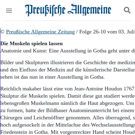
Politik
©
Preußische Allgemeine Zeitung
Suchen und finden
/ Folge 26-10 vom 03. Jul
Kultur
Die Muskeln spielen lassen
Wirtschaft
Anatomie und Kunst: Eine Ausstellung in Gotha geht unter d
Panorama
Gesellschaft
Bilder und Skulpturen illustrieren die Geschichte der mediz
Leben
und den Einfluss der Medizin auf die künstlerische Darstell
Geschichte
sehen ist das nun in einer Ausstellung in Gotha.
Ostpreußen
Pommern
Reichlich makaber lässt eine von Jean-Antoine Houdon 1767
Berlin-Brandenburg
Skulptur die Muskeln spielen. Damit diese gut studiert werd
Schlesien
lebensgroßen Muskelmann nämlich die Haut abgezogen. Um 
Danzig und Westpreußen
zu formen, hatte der Bildhauer Anatomieunterricht bei eine
Bücher
Chirurgen und Leichenöffner genommen. Alles überragend, st
Start
hoch aufgesockelt in der Mittelachse des Wechselausstellung
Wer wir sind
Friedenstein in Gotha. Mit vorgestreckter Hand scheint Hou