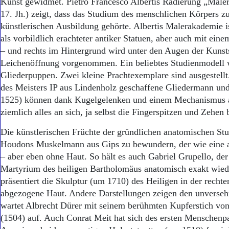
Kunst gewidmet. Pietro Francesco Albertis Radierung „Mal
17. Jh.) zeigt, dass das Studium des menschlichen Körpers z
künstlerischen Ausbildung gehörte. Albertis Malerakademie 
als vorbildlich erachteter antiker Statuen, aber auch mit einem
– und rechts im Hintergrund wird unter den Augen der Kunst
Leichenöffnung vorgenommen. Ein beliebtes Studienmodell 
Gliederpuppen. Zwei kleine Prachtexemplare sind ausgestell
des Meisters IP aus Lindenholz geschaffene Gliedermann un
1525) können dank Kugelgelenken und einem Mechanismus 
ziemlich alles an sich, ja selbst die Fingerspitzen und Zehen
Die künstlerischen Früchte der gründlichen anatomischen St
Houdons Muskelmann aus Gips zu bewundern, der wie eine an
– aber eben ohne Haut. So hält es auch Gabriel Grupello, der
Martyrium des heiligen Bartholomäus anatomisch exakt wie
präsentiert die Skulptur (um 1710) des Heiligen in der rechte
abgezogene Haut. Andere Darstellungen zeigen den unverse
wartet Albrecht Dürer mit seinem berühmten Kupferstich v
(1504) auf. Auch Conrat Meit hat sich des ersten Menschen