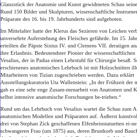
Aktuelle Ausgabe
Glanzstück der Anatomie und Kunst gewidmeten Schau seinen
Abonnenten-Login
Rund 150 Bilder und Skulpturen, wissenschaftliche Instrume
Abonnent werden
Präparate des 16. bis 19. Jahrhunderts sind aufgeboten.
Abo Prämien
Archiv
Im Mittelalter hatte der Klerus das Sezieren von Leichen verb
Mediadaten
unversehrte Auferstehung des Fleisches gefährde. Im 15. Jah
erteilten die Päpste Sixtus IV. und Clemens VII. deratigen a
Kontakt
Impressum
ihre Erlaubnis. Bedeutendster Pionier der wissenschaftliche
Datenschutz
Vesalius, der in Padua einen Lehrstuhl für Chirurgie besaß. 
erschienenes anatomisches Lehrbuch ist mit Holzschnitten illu
Mitarbeitern von Tizian zugeschrieben werden. Dazu erklärt
Ausstellungskuratorin Uta Wallenstein: „In der Frühzeit de
gab es eine sehr enge Zusam-menarbeit von Anatomen und Kü
selbst intensive anatomische Forschungen be-trieben.“
Rund um das Lehrbuch von Vesalius wartet die Schau zum Au
anatomischen Modellen und Präparaten auf. Äußerst kunstvol
drei von Stephan Zick geschaffenen Elfenbeinstatuetten ei-ne
schwangeren Frau (um 1875) aus, deren Brustkorb und Bauc