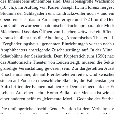
des Innenlebens abnehmbar sind. Das lebensgroße Wachsmod
(18. Jh.), im Auftrag von Kaiser Joseph II. in Florenz hergest
Studium der Schlagadern ein. Eindrucksvoller noch – und ein
obendrein – ist das in Paris angefertigte und 1723 für die 
von Gotha erworbene anatomische Trockenpräparat der Musku
Mädchens. Dass das Öffnen von Leichen zeitweise ein öffentl
veranschaulicht uns die Abteilung „Anatomisches Theater“. 
„Zergliederungshaus“ genannten Einrichtungen wiesen nach 
Amphitheaters ansteigende Zuschauerränge auf. In der Mitte 
Schaubühne der Seziertisch. Dem Kupferstich (um 1590) nach
das Anatomische Theater von Leiden zeigt, müssen die Sekti
gruselige Veranstaltung gewesen sein. Zur dargestellten Auss
Knochenmänner, die auf Pferdeskeletten reiten. Und zwisch
stehen auf Podesten menschliche Skelette, die Fahnenstangen
Aufschriften der Fahnen mahnen zur Demut eingedenk der En
Lebens. Auf einer steht „Homo Bulla – der Mensch ist wie ei
einer anderen heißt es „Memento Mori – Gedenke des Sterbe
Die umfangreiche abschließende Sektion ist dem Verhältnis