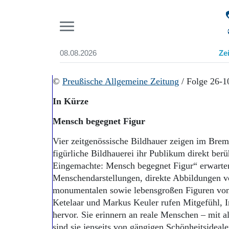
Pr
08.08.2026
Ze
Suchen und finden
Start
©
Preußische Allgemeine Zeitung
/ Folge 26-1
Wer wir sind
In Kürze
Aktuelle Ausgabe
Abonnenten-Login
Mensch begegnet Figur
Abonnent werden
Abo Prämien
Vier zeitgenössische Bildhauer zeigen im Bre
Archiv
figürliche Bildhauerei ihr Publikum direkt berü
Mediadaten
Eingemachte: Mensch begegnet Figur“ erwarte
Menschendarstellungen, direkte Abbildungen v
monumentalen sowie lebensgroßen Figuren von C
Ketelaar und Markus Keuler rufen Mitgefühl, I
hervor. Sie erinnern an reale Menschen – mit 
sind sie jenseits von gängigen Schönheitsideale