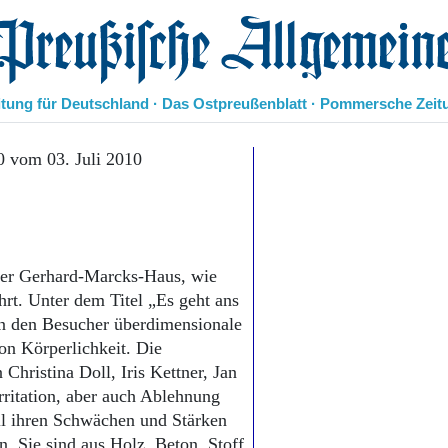
eußische Allgemeine Zeitung
itung für Deutschland · Das Ostpreußenblatt · Pommersche Zeit
Politik
0 vom 03. Juli 2010
Kultur
Wirtschaft
Panorama
Gesellschaft
Leben
mer Gerhard-Marcks-Haus, wie
Geschichte
hrt. Unter dem Titel „Es geht ans
Ostpreußen
n den Besucher überdimensionale
Pommern
on Körperlichkeit. Die
Berlin-Brandenburg
hristina Doll, Iris Kettner, Jan
Schlesien
rritation, aber auch Ablehnung
Danzig und Westpreußen
all ihren Schwächen und Stärken
Bücher
n. Sie sind aus Holz, Beton, Stoff