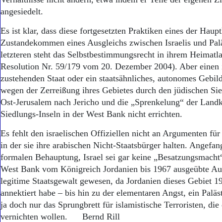
angesiedelt.
Es ist klar, dass diese fortgesetzten Praktiken eines der Haup
Zustandekommen eines Ausgleichs zwischen Israelis und Palä
letzteren steht das Selbstbestimmungsrecht in ihrem Heimat
Resolution Nr. 59/179 vom 20. Dezember 2004). Aber einen
zustehenden Staat oder ein staatsähnliches, autonomes Gebil
wegen der Zerreißung ihres Gebietes durch den jüdischen Si
Ost-Jerusalem nach Jericho und die „Sprenkelung“ der Landk
Siedlungs-Inseln in der West Bank nicht errichten.
Es fehlt den israelischen Offiziellen nicht an Argumenten fü
in der sie ihre arabischen Nicht-Staatsbürger halten. Angefa
formalen Behauptung, Israel sei gar keine „Besatzungsmacht“
West Bank vom Königreich Jordanien bis 1967 ausgeübte Auto
legitime Staatsgewalt gewesen, da Jordanien dieses Gebiet 19
annektiert habe – bis hin zu der elementaren Angst, ein Paläs
ja doch nur das Sprungbrett für islamistische Terroristen, die
vernichten wollen. Bernd Rill