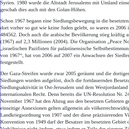
Syrien. 1980 wurde die Altstadt Jerusalems mit Umland einsei
geschah dies auch mit den Golan-Höhen.
Schon 1967 begann eine Siedlungsbewegung in die besetzten
dort vorher so gut wie keine Juden gelebt, so waren es 2006
484562. Doch auch die arabische Bevölkerung stieg kräftig 
(1967) auf 2,3 Millionen (2004). Die Organisation „Peace N
„israelischen Pazifisten für palästinensische Selbstbestimmu
von 1967“, hat von 2006 auf 2007 ein Anwachsen der Siedle
festgestellt.
Der Gaza-Streifen wurde zwar 2005 geräumt und die dortige
Siedlungen wurden aufgelöst, doch die fortdauernden Besetz
Siedlungsaktivität in Ost-Jerusalem und dem Westjordanlan
internationalen Recht. Denn bereits die UN-Resolution Nr. 
November 1967 hat den Abzug aus den besetzten Gebieten ge
einseitige Annexionen gelten allgemein als völkerrechtswidr
Landkriegsordnung von 1907 und der diese präzisierenden Vi
Konvention von 1949 darf der Besatzer im besetzten Gebiet
Verhältnisse nicht ändern, etwa indem er Teile der eigenen Z