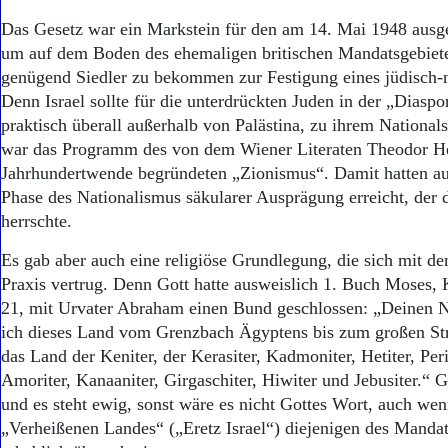
Aktuelle Ausgabe
Abonnenten-Login
Das Gesetz war ein Markstein für den am 14. Mai 1948 ausger
Abonnent werden
um auf dem Boden des ehemaligen britischen Mandatsgebiete
Abo Prämien
genügend Siedler zu bekommen zur Festigung eines jüdisch-n
Archiv
Denn Israel sollte für die unterdrückten Juden in der „Diaspo
Mediadaten
praktisch überall außerhalb von Palästina, zu ihrem National
war das Programm des von dem Wiener Literaten Theodor H
Kontakt
Impressum
Jahrhundertwende begründeten „Zionismus“. Damit hatten au
Datenschutz
Phase des Nationalismus säkularer Ausprägung erreicht, der 
herrschte.
Es gab aber auch eine religiöse Grundlegung, die sich mit d
Praxis vertrug. Denn Gott hatte ausweislich 1. Buch Moses, 
21, mit Urvater Abraham einen Bund geschlossen: „Deinen
ich dieses Land vom Grenzbach Ägyptens bis zum großen St
das Land der Keniter, der Kerasiter, Kadmoniter, Hetiter, Peris
Amoriter, Kanaaniter, Girgaschiter, Hiwiter und Jebusiter.“ G
und es steht ewig, sonst wäre es nicht Gottes Wort, auch we
„Verheißenen Landes“ („Eretz Israel“) diejenigen des Mandat