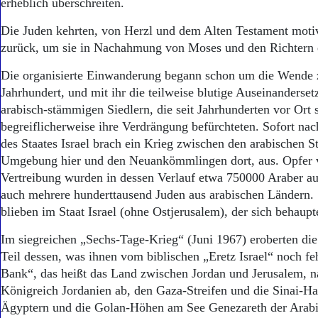
erheblich überschreiten.
Die Juden kehrten, von Herzl und dem Alten Testament motiv
zurück, um sie in Nachahmung von Moses und den Richtern e
Die organisierte Einwanderung begann schon um die Wende
Jahrhundert, und mit ihr die teilweise blutige Auseinanderse
arabisch-stämmigen Siedlern, die seit Jahrhunderten vor Ort
begreiflicherweise ihre Verdrängung befürchteten. Sofort na
des Staates Israel brach ein Krieg zwischen den arabischen S
Umgebung hier und den Neuankömmlingen dort, aus. Opfer 
Vertreibung wurden in dessen Verlauf etwa 750000 Araber aus
auch mehrere hunderttausend Juden aus arabischen Ländern.
blieben im Staat Israel (ohne Ostjerusalem), der sich behaupt
Im siegreichen „Sechs-Tage-Krieg“ (Juni 1967) eroberten die 
Teil dessen, was ihnen vom biblischen „Eretz Israel“ noch fe
Bank“, das heißt das Land zwischen Jordan und Jerusalem, 
Königreich Jordanien ab, den Gaza-Streifen und die Sinai-Ha
Ägyptern und die Golan-Höhen am See Genezareth der Arab