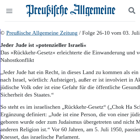
Politik
©
Preußische Allgemeine Zeitung
Suchen und finden
/ Folge 26-10 vom 03. Jul
Kultur
Jeder Jude ist »potenzieller Israeli«
Wirtschaft
Das »Rückkehr-Gesetz« erleichterte die Einwanderung und ve
Panorama
Nahostkonflikt
Gesellschaft
Leben
„Jeder Jude hat ein Recht, in dieses Land zu kommen als ei
Geschichte
nach Israel, wörtlich: Aufsteiger), außer er ist involviert in 
Ostpreußen
jüdische Volk oder ist eine Gefahr für die öffentliche Gesund
Pommern
Berlin-Brandenburg
Sicherheit des Staates.“
Schlesien
So steht es im israelischen „Rückkehr-Gesetz“ („Chok Ha Sc
Danzig und Westpreußen
Ergänzung definiert: „Jude ist eine Person, die von einer jüd
Bücher
geboren wurde oder zum Judaismus übergetreten und nicht Mi
Start
anderen Religion ist.“ Vor 60 Jahren, am 5. Juli 1950, passier
Wer wir sind
Knesset, das israelische Parlament.