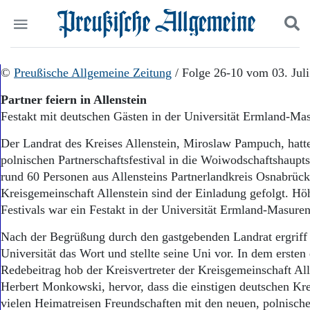
Politik
©
Preußische Allgemeine Zeitung
Suchen und finden
/ Folge 26-10 vom 03. Jul
Kultur
Partner feiern in Allenstein
Wirtschaft
Festakt mit deutschen Gästen in der Universität Ermland-Ma
Panorama
Gesellschaft
Der Landrat des Kreises Allenstein, Miroslaw Pampuch, hatt
Leben
polnischen Partnerschaftsfestival in die Woiwodschaftshaupts
Geschichte
rund 60 Personen aus Allensteins Partnerlandkreis Osnabrück
Ostpreußen
Kreisgemeinschaft Allenstein sind der Einladung gefolgt. Hö
Pommern
Berlin-Brandenburg
Festivals war ein Festakt in der Universität Ermland-Masuren
Schlesien
Nach der Begrüßung durch den gastgebenden Landrat ergriff 
Danzig und Westpreußen
Universität das Wort und stellte seine Uni vor. In dem ersten
Bücher
Redebeitrag hob der Kreisvertreter der Kreisgemeinschaft Al
Start
Herbert Monkowski, hervor, dass die einstigen deutschen Kr
Wer wir sind
vielen Heimatreisen Freundschaften mit den neuen, polnisc