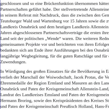
Aktuelle Ausgabe
geschlossen und so eine Brückenfunktion übernommen hätten, 
Abonnenten-Login
Partnerschaften geführt habe. Der stellvertretende Allensteine
Abonnent werden
in seinem Referat mit Nachdruck, dass die zwischen den G
Abo Prämien
Teutoburger Wald und Wartenburg vor 15 Jahren sowie die 
Archiv
Landkreis Osnabrück und dem heutigen Landkreis Allenstein
Mediadaten
Jahren abgeschlossenen Partnerschaftsverträge die ersten ihr
Kontakt
Land seit der politischen „Wende“ waren. Die weiteren Redner
Impressum
gemeinsamen Projekte vor und berichteten von ihren Erfolge
Datenschutz
bedankten sich am Ende ihrer Ausführungen bei den Osnabrü
langjährige Wegbegleitung, für die guten Ratschläge und für
Zuwendungen.
In Würdigung des großen Einsatzes für die Bevölkerung in 
verlieh der Marschall der Woiwodschaft, Jacek Protas, die Ve
Ehrenmedaille der Region Ermland und Masuren an den Land
Osnabrück und Paten der Kreisgemeinschaft Allenstein-Lan
Landrat des Landkreises Emsland und Paten der Kreisgemeins
Hermann Broring, sowie den Kreispräsidenten des Kreises St
und Paten der Kreisgemeinschaft Preußisch Holland, Hans-F