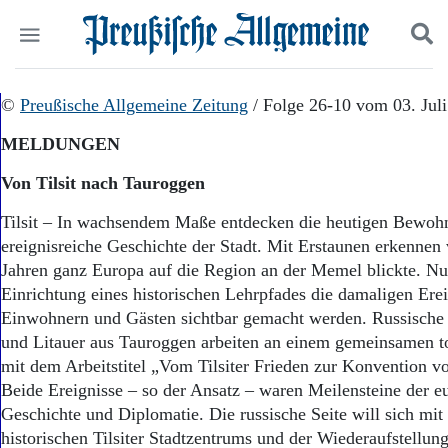
Politik
©
Preußische Allgemeine Zeitung
Suchen und finden
/ Folge 26-10 vom 03. Jul
Kultur
MELDUNGEN
Wirtschaft
Panorama
Von Tilsit nach Tauroggen
Gesellschaft
Leben
Tilsit – In wachsendem Maße entdecken die heutigen Bewohne
Geschichte
ereignisreiche Geschichte der Stadt. Mit Erstaunen erkennen 
Ostpreußen
Jahren ganz Europa auf die Region an der Memel blickte. Nu
Pommern
Einrichtung eines historischen Lehrpfades die damaligen Erei
Berlin-Brandenburg
Einwohnern und Gästen sichtbar gemacht werden. Russische Ve
Schlesien
und Litauer aus Tauroggen arbeiten an einem gemeinsamen to
Danzig und Westpreußen
mit dem Arbeitstitel „Vom Tilsiter Frieden zur Konvention v
Bücher
Beide Ereignisse – so der Ansatz – waren Meilensteine der e
Start
Geschichte und Diplomatie. Die russische Seite will sich mit
Wer wir sind
historischen Tilsiter Stadtzentrums und der Wiederaufstellun