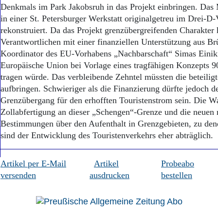
Aktuelle Ausgabe
Denkmals im Park Jakobsruh in das Projekt einbringen. Das 
Abonnenten-Login
in einer St. Petersburger Werkstatt originalgetreu im Drei-D
Abonnent werden
rekonstruiert. Da das Projekt grenzübergreifenden Charakter 
Abo Prämien
Verantwortlichen mit einer finanziellen Unterstützung aus Brü
Archiv
Koordinator des EU-Vorhabens „Nachbarschaft“ Simas Einikis
Mediadaten
Europäische Union bei Vorlage eines tragfähigen Konzepts 9
Kontakt
tragen würde. Das verbleibende Zehntel müssten die beteil
Impressum
aufbringen. Schwieriger als die Finanzierung dürfte jedoch d
Datenschutz
Grenzübergang für den erhofften Touristenstrom sein. Die Wa
Zollabfertigung an dieser „Schengen“-Grenze und die neuen 
Bestimmungen über den Aufenthalt in Grenzgebieten, zu denen
sind der Entwicklung des Touristenverkehrs eher abträgli
Artikel per E-Mail
Artikel
Probeabo
versenden
ausdrucken
bestellen