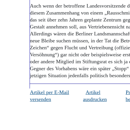
Auch wenn der betroffene Landesvorsitzende d
diesem Zusammenhang von einem „Rausschmiss“ 
das seit über zehn Jahren geplante Zentrum ge
Gestalt annehmen soll, aus Vertriebenensicht na
Allerdings wären die Berliner Landsmannschaft
neue Bleibe suchen müssen, in der Tat die Bet
Zeichen“ gegen Flucht und Vertreibung (offiziel
Versöhnung“) gar nicht oder beispielsweise ers
oder andere Mitglied im Stiftungsrat es sich ja
Gegner des Vorhabens wäre ein später „Stopp“ 
jetzigen Situation jedenfalls politisch besond
Artikel per E-Mail
Artikel
P
versenden
ausdrucken
be