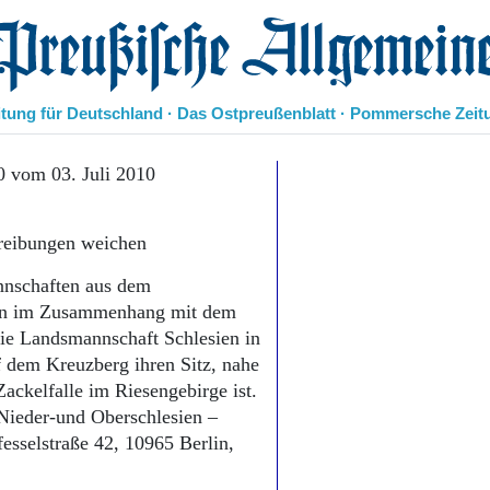
eußische Allgemeine Zeitung
itung für Deutschland · Das Ostpreußenblatt · Pommersche Zeit
Politik
0 vom 03. Juli 2010
Kultur
Wirtschaft
reibungen weichen
Panorama
Gesellschaft
nnschaften aus dem
Leben
ten im Zusammenhang mit dem
Geschichte
die Landsmannschaft Schlesien in
Ostpreußen
f dem Kreuzberg ihren Sitz, nahe
Pommern
Berlin-Brandenburg
ackelfalle im Riesengebirge ist.
Schlesien
Nieder-und Oberschlesien –
Danzig und Westpreußen
esselstraße 42, 10965 Berlin,
Bücher