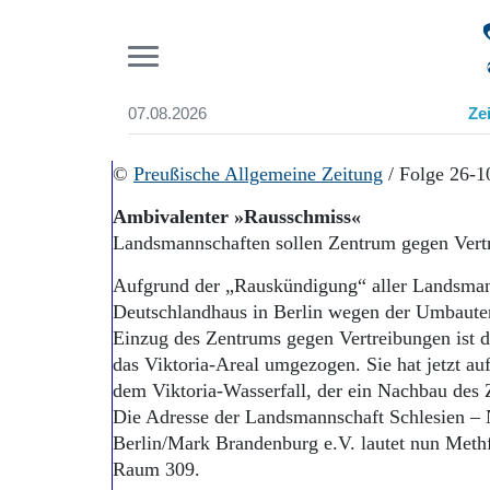
Pr
07.08.2026
Ze
Suchen und finden
Start
©
Preußische Allgemeine Zeitung
/ Folge 26-1
Wer wir sind
Ambivalenter »Rausschmiss«
Aktuelle Ausgabe
Landsmannschaften sollen Zentrum gegen Vert
Abonnenten-Login
Abonnent werden
Aufgrund der „Rauskündigung“ aller Landsma
Abo Prämien
Deutschlandhaus in Berlin wegen der Umbau
Archiv
Einzug des Zentrums gegen Vertreibungen ist 
Mediadaten
das Viktoria-Areal umgezogen. Sie hat jetzt au
dem Viktoria-Wasserfall, der ein Nachbau des Z
Die Adresse der Landsmannschaft Schlesien – 
Berlin/Mark Brandenburg e.V. lautet nun Methf
Raum 309.